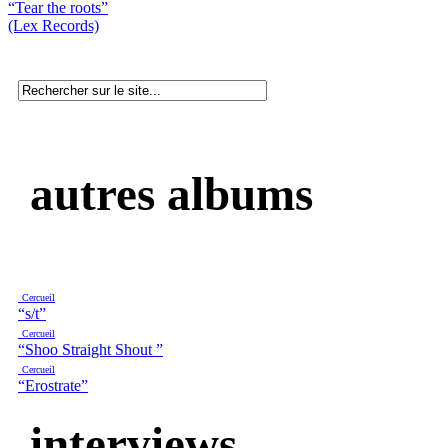
“Tear the roots”
(Lex Records)
autres albums
Cercueil
“s/t”
Cercueil
“Shoo Straight Shout ”
Cercueil
“Erostrate”
interviews