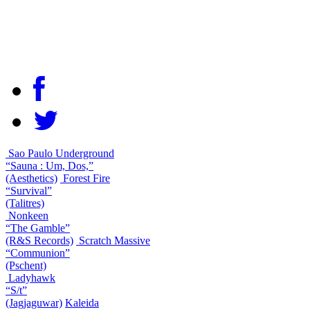
Sao Paulo Underground
“Sauna : Um, Dos,”
(Aesthetics)
Forest Fire
“Survival”
(Talitres)
Nonkeen
“The Gamble”
(R&S Records)
Scratch Massive
“Communion”
(Pschent)
Ladyhawk
“S/t”
(Jagjaguwar)
Kaleida