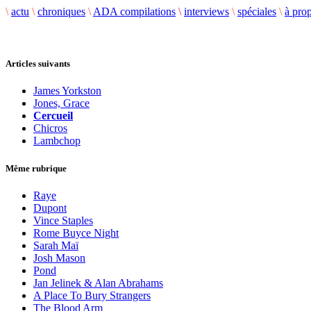
\
actu
\
chroniques
\
ADA compilations
\
interviews
\
spéciales
\
à pro
Articles suivants
James Yorkston
Jones, Grace
Cercueil
Chicros
Lambchop
Même rubrique
Raye
Dupont
Vince Staples
Rome Buyce Night
Sarah Maï
Josh Mason
Pond
Jan Jelinek & Alan Abrahams
A Place To Bury Strangers
The Blood Arm