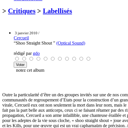
>
Critiques
>
Labellisés
3 janvier 2010 /
Cercueil
“Shoo Straight Shout ”
(Optical Sound)
rédigé par
gdo
notez cet album
Outre la particularité d’être un des groupes invités sur une de nos comp
communautés de regroupement d’Etats pour la construction d’un grand to
virale, Cercueil eux ont non seulement la mort dans leur nom, mais l
fait pas la part belle aux anticorps, ceux ci se faisant rétamer par 
propagation, Cercueil a son arme infaillible, une chanteuse éraillée e
pour les adeptes de la vie sous cloche, « shoo straight shout » joue av
et les Kills, pour une œuvre qui est un vrai capharnaüm de précision. A