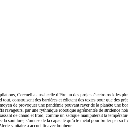
ilations, Cercueil a aussi celle d’être un des projets électro rock les p
ut, construisent des barrières et édictent des textes pour que des préc
e moyen de provoquer une pandémie pouvant rayer de la planète une bonn
des riffs ravageurs, par une rythmique robotique agrémentée de stridenc
t passant de chaud et froid, comme un sadique manipulerait la températu
ec la souillure, s’amuse de la capacité qu’à le métal pour bruler par sa
lerte sanitaire à accueillir avec bonheur.