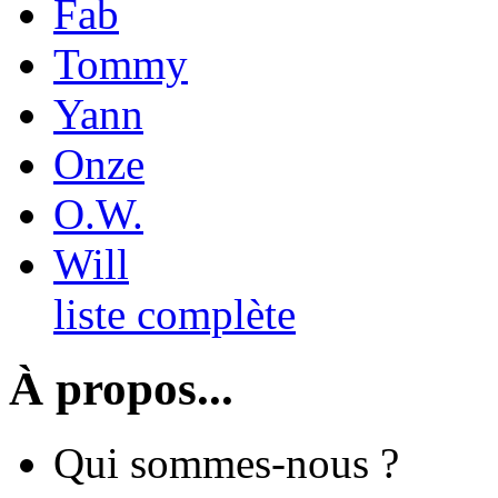
Fab
Tommy
Yann
Onze
O.W.
Will
liste complète
À propos...
Qui sommes-nous ?