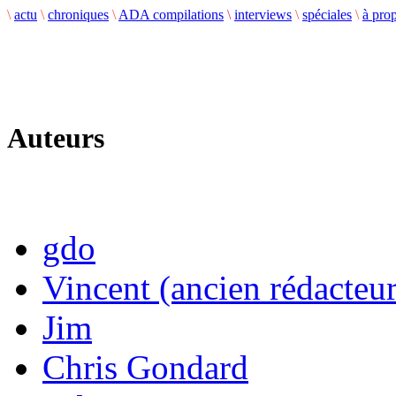
\
actu
\
chroniques
\
ADA compilations
\
interviews
\
spéciales
\
à pro
Auteurs
gdo
Vincent (ancien rédacteur
Jim
Chris Gondard