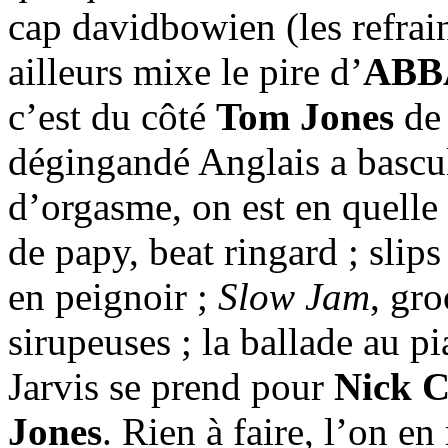
cap davidbowien (les refrai
ailleurs mixe le pire d’
AB
c’est du côté
Tom Jones
de 
dégingandé Anglais a basculé
d’orgasme, on est en quelle
de papy, beat ringard ; sli
en peignoir ;
Slow Jam
, gr
sirupeuses ; la ballade au p
Jarvis se prend pour
Nick 
Jones
. Rien à faire, l’on e