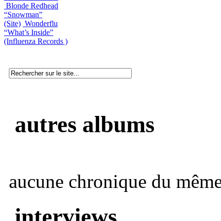
Blonde Redhead
“Snowman”
(Site)
Wonderflu
“What’s Inside”
(Influenza Records )
autres albums
aucune chronique du même 
interviews