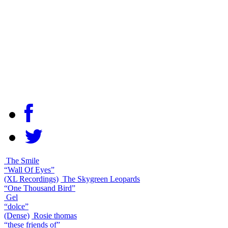
The Smile
“Wall Of Eyes”
(XL Recordings)
The Skygreen Leopards
“One Thousand Bird”
Gel
“dolce”
(Dense)
Rosie thomas
“these friends of”