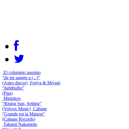
El columpio asenino
“de mi sangre a (...)”
(Astro discos)
Fujiya & Miyagi
“lightbulbs”
(Pias)
Mintzkov
“Rising Sun, Setting”
(Volvox Music)
Cabane
“Grande est la Maison”
(Cabane Records)
Takami Nakamoto