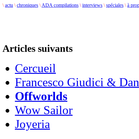
\
actu
\
chroniques
\
ADA compilations
\
interviews
\
spéciales
\
à pro
Articles suivants
Cercueil
Francesco Giudici & Dan
Offworlds
Wow Sailor
Joyeria