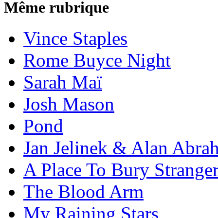
Même rubrique
Vince Staples
Rome Buyce Night
Sarah Maï
Josh Mason
Pond
Jan Jelinek & Alan Abra
A Place To Bury Strange
The Blood Arm
My Raining Stars