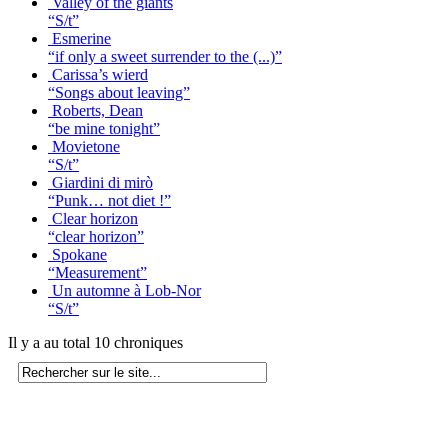
Valley of the giants
“S/t”
Esmerine
“if only a sweet surrender to the (...)”
Carissa’s wierd
“Songs about leaving”
Roberts, Dean
“be mine tonight”
Movietone
“S/t”
Giardini di mirò
“Punk… not diet !”
Clear horizon
“clear horizon”
Spokane
“Measurement”
Un automne à Lob-Nor
“S/t”
Il y a au total 10 chroniques