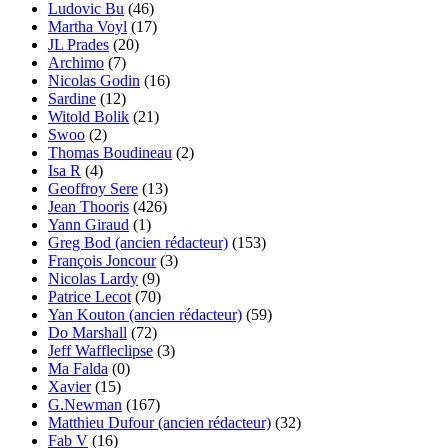
Ludovic Bu
(46)
Martha Voyl
(17)
JL Prades
(20)
Archimo
(7)
Nicolas Godin
(16)
Sardine
(12)
Witold Bolik
(21)
Swoo
(2)
Thomas Boudineau
(2)
Isa R
(4)
Geoffroy Sere
(13)
Jean Thooris
(426)
Yann Giraud
(1)
Greg Bod (ancien rédacteur)
(153)
François Joncour
(3)
Nicolas Lardy
(9)
Patrice Lecot
(70)
Yan Kouton (ancien rédacteur)
(59)
Do Marshall
(72)
Jeff Waffleclipse
(3)
Ma Falda
(0)
Xavier
(15)
G.Newman
(167)
Matthieu Dufour (ancien rédacteur)
(32)
Fab V
(16)