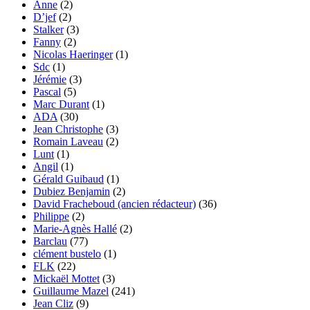
Anne
(2)
D’jef
(2)
Stalker
(3)
Fanny
(2)
Nicolas Haeringer
(1)
Sdc
(1)
Jérémie
(3)
Pascal
(5)
Marc Durant
(1)
ADA
(30)
Jean Christophe
(3)
Romain Laveau
(2)
Lunt
(1)
Angil
(1)
Gérald Guibaud
(1)
Dubiez Benjamin
(2)
David Fracheboud (ancien rédacteur)
(36)
Philippe
(2)
Marie-Agnès Hallé
(2)
Barclau
(77)
clément bustelo
(1)
FLK
(22)
Mickaël Mottet
(3)
Guillaume Mazel
(241)
Jean Cliz
(9)