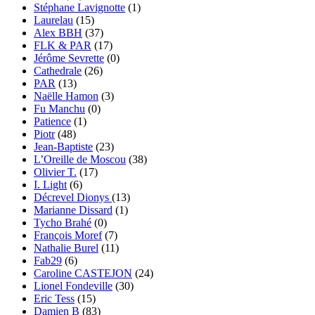
Stéphane Lavignotte
(1)
Laurelau
(15)
Alex BBH
(37)
FLK & PAR
(17)
Jérôme Sevrette
(0)
Cathedrale
(26)
PAR
(13)
Naëlle Hamon
(3)
Fu Manchu
(0)
Patience
(1)
Piotr
(48)
Jean-Baptiste
(23)
L’Oreille de Moscou
(38)
Olivier T.
(17)
I. Light
(6)
Décrevel Dionys
(13)
Marianne Dissard
(1)
Tycho Brahé
(0)
François Moref
(7)
Nathalie Burel
(11)
Fab29
(6)
Caroline CASTEJON
(24)
Lionel Fondeville
(30)
Eric Tess
(15)
Damien B
(83)