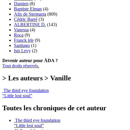
Damien
(8)
Baptiste Elman
(4)
Alix de Stermaria
(809)
Cédric Barré
(3)
ALBERTINE D.
(143)
Vanessa
(4)
Roca
(9)
Franck irle
(9)
Santiago
(1)
Isis Levy
(2)
Devenir auteur pour ÀDA ?
Tout droits réservés.
> Les auteurs > Vanille
The third eye foundation
“Little lost soul”
Toutes les chroniques de cet auteur
The third eye foundation
“Little lost soul”