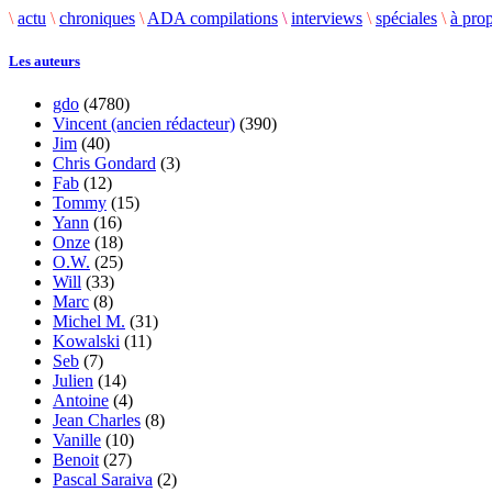
\
actu
\
chroniques
\
ADA compilations
\
interviews
\
spéciales
\
à pro
Les auteurs
gdo
(4780)
Vincent (ancien rédacteur)
(390)
Jim
(40)
Chris Gondard
(3)
Fab
(12)
Tommy
(15)
Yann
(16)
Onze
(18)
O.W.
(25)
Will
(33)
Marc
(8)
Michel M.
(31)
Kowalski
(11)
Seb
(7)
Julien
(14)
Antoine
(4)
Jean Charles
(8)
Vanille
(10)
Benoit
(27)
Pascal Saraiva
(2)