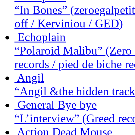
“In Bones”
(zeroegalpeti
off / Kerviniou / GED)
Echoplain
“Polaroid Malibu”
(Zero 
records / pied de biche r
Angil
“Angil &the hidden tracks
General Bye bye
“L’interview”
(Greed rec
Action Dead Mouse