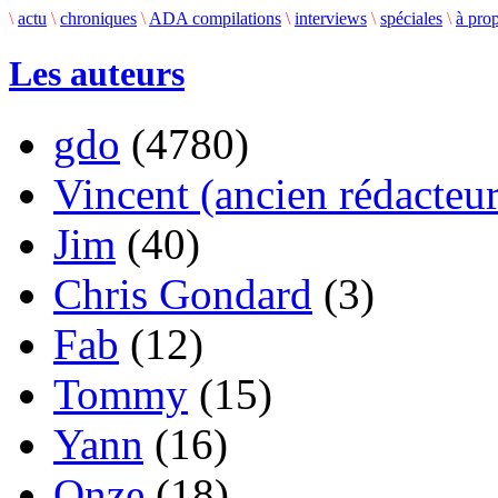
\
actu
\
chroniques
\
ADA compilations
\
interviews
\
spéciales
\
à pro
Les auteurs
gdo
(4780)
Vincent (ancien rédacteur
Jim
(40)
Chris Gondard
(3)
Fab
(12)
Tommy
(15)
Yann
(16)
Onze
(18)