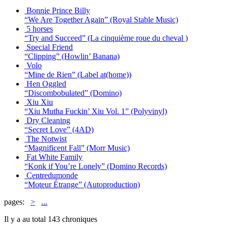
Bonnie Prince Billy
“We Are Together Again”
(Royal Stable Music)
5 horses
“Try and Succeed”
(La cinquième roue du cheval )
Special Friend
“Clipping”
(Howlin’ Banana)
Volo
“Mine de Rien”
(Label at(home))
Hen Oggled
“Discombobulated”
(Domino)
Xiu Xiu
“Xiu Mutha Fuckin’ Xiu Vol. 1”
(Polyvinyl)
Dry Cleaning
“Secret Love”
(4AD)
The Notwist
“Magnificent Fall”
(Morr Music)
Fat White Family
“Konk if You’re Lonely”
(Domino Records)
Centredumonde
“Moteur Étrange”
(Autoproduction)
pages:
>
...
Il y a au total 143 chroniques