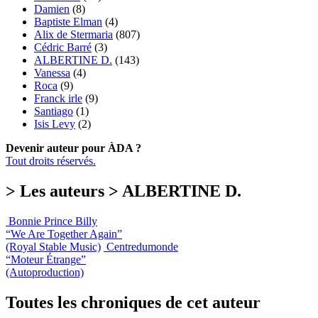
Damien
(8)
Baptiste Elman
(4)
Alix de Stermaria
(807)
Cédric Barré
(3)
ALBERTINE D.
(143)
Vanessa
(4)
Roca
(9)
Franck irle
(9)
Santiago
(1)
Isis Levy
(2)
Devenir auteur pour ÀDA ?
Tout droits réservés.
> Les auteurs > ALBERTINE D.
Bonnie Prince Billy
“We Are Together Again”
(Royal Stable Music)
Centredumonde
“Moteur Étrange”
(Autoproduction)
Toutes les chroniques de cet auteur