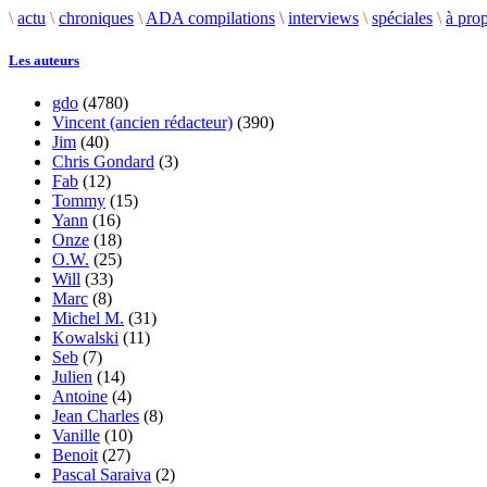
\
actu
\
chroniques
\
ADA compilations
\
interviews
\
spéciales
\
à pro
Les auteurs
gdo
(4780)
Vincent (ancien rédacteur)
(390)
Jim
(40)
Chris Gondard
(3)
Fab
(12)
Tommy
(15)
Yann
(16)
Onze
(18)
O.W.
(25)
Will
(33)
Marc
(8)
Michel M.
(31)
Kowalski
(11)
Seb
(7)
Julien
(14)
Antoine
(4)
Jean Charles
(8)
Vanille
(10)
Benoit
(27)
Pascal Saraiva
(2)