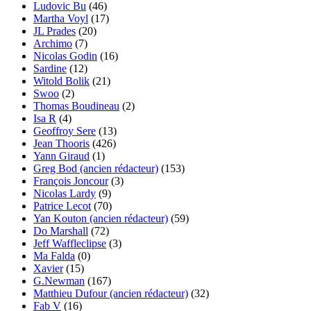
Ludovic Bu
(46)
Martha Voyl
(17)
JL Prades
(20)
Archimo
(7)
Nicolas Godin
(16)
Sardine
(12)
Witold Bolik
(21)
Swoo
(2)
Thomas Boudineau
(2)
Isa R
(4)
Geoffroy Sere
(13)
Jean Thooris
(426)
Yann Giraud
(1)
Greg Bod (ancien rédacteur)
(153)
François Joncour
(3)
Nicolas Lardy
(9)
Patrice Lecot
(70)
Yan Kouton (ancien rédacteur)
(59)
Do Marshall
(72)
Jeff Waffleclipse
(3)
Ma Falda
(0)
Xavier
(15)
G.Newman
(167)
Matthieu Dufour (ancien rédacteur)
(32)
Fab V
(16)