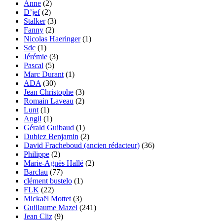
Anne
(2)
D’jef
(2)
Stalker
(3)
Fanny
(2)
Nicolas Haeringer
(1)
Sdc
(1)
Jérémie
(3)
Pascal
(5)
Marc Durant
(1)
ADA
(30)
Jean Christophe
(3)
Romain Laveau
(2)
Lunt
(1)
Angil
(1)
Gérald Guibaud
(1)
Dubiez Benjamin
(2)
David Fracheboud (ancien rédacteur)
(36)
Philippe
(2)
Marie-Agnès Hallé
(2)
Barclau
(77)
clément bustelo
(1)
FLK
(22)
Mickaël Mottet
(3)
Guillaume Mazel
(241)
Jean Cliz
(9)