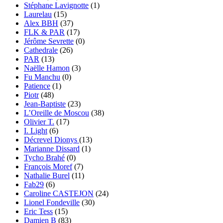
Stéphane Lavignotte
(1)
Laurelau
(15)
Alex BBH
(37)
FLK & PAR
(17)
Jérôme Sevrette
(0)
Cathedrale
(26)
PAR
(13)
Naëlle Hamon
(3)
Fu Manchu
(0)
Patience
(1)
Piotr
(48)
Jean-Baptiste
(23)
L’Oreille de Moscou
(38)
Olivier T.
(17)
I. Light
(6)
Décrevel Dionys
(13)
Marianne Dissard
(1)
Tycho Brahé
(0)
François Moref
(7)
Nathalie Burel
(11)
Fab29
(6)
Caroline CASTEJON
(24)
Lionel Fondeville
(30)
Eric Tess
(15)
Damien B
(83)