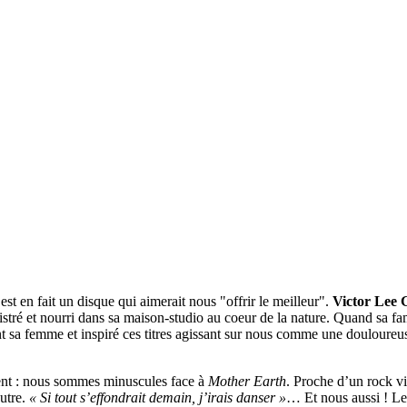
est en fait un disque qui aimerait nous "offrir le meilleur".
Victor Lee 
stré et nourri dans sa maison-studio au coeur de la nature. Quand sa fam
ment sa femme et inspiré ces titres agissant sur nous comme une douloure
uvent : nous sommes minuscules face à
Mother Earth
. Proche d’un rock vi
autre.
« Si tout s’effondrait demain, j’irais danser »
… Et nous aussi ! Le