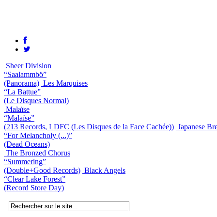
Sheer Division
“Saalammbö”
(Panorama)
Les Marquises
“La Battue”
(Le Disques Normal)
Malaïse
“Malaïse”
(213 Records, LDFC (Les Disques de la Face Cachée))
Japanese Bre
“For Melancholy (...)”
(Dead Oceans)
The Bronzed Chorus
“Summering”
(Double+Good Records)
Black Angels
“Clear Lake Forest”
(Record Store Day)