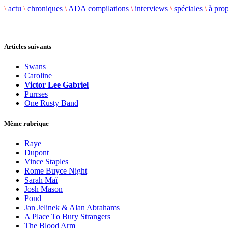
\
actu
\
chroniques
\
ADA compilations
\
interviews
\
spéciales
\
à pro
Articles suivants
Swans
Caroline
Victor Lee Gabriel
Purrses
One Rusty Band
Même rubrique
Raye
Dupont
Vince Staples
Rome Buyce Night
Sarah Maï
Josh Mason
Pond
Jan Jelinek & Alan Abrahams
A Place To Bury Strangers
The Blood Arm