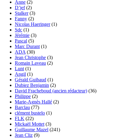
Anne
(2)
D’jef
(2)
Stalker
(3)
Fanny
(2)
Nicolas Haeringer
(1)
Sdc
(1)
Jérémie
(3)
Pascal
(5)
Marc Durant
(1)
ADA
(30)
Jean Christophe
(3)
Romain Laveau
(2)
Lunt
(1)
Angil
(1)
Gérald Guibaud
(1)
Dubiez Benjamin
(2)
David Fracheboud (ancien rédacteur)
(36)
Philippe
(2)
Marie-Agnès Hallé
(2)
Barclau
(77)
clément bustelo
(1)
FLK
(22)
Mickaël Mottet
(3)
Guillaume Mazel
(241)
Jean Cliz
(9)