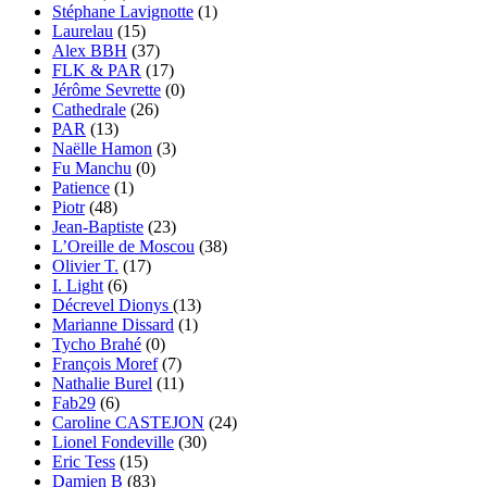
Stéphane Lavignotte
(1)
Laurelau
(15)
Alex BBH
(37)
FLK & PAR
(17)
Jérôme Sevrette
(0)
Cathedrale
(26)
PAR
(13)
Naëlle Hamon
(3)
Fu Manchu
(0)
Patience
(1)
Piotr
(48)
Jean-Baptiste
(23)
L’Oreille de Moscou
(38)
Olivier T.
(17)
I. Light
(6)
Décrevel Dionys
(13)
Marianne Dissard
(1)
Tycho Brahé
(0)
François Moref
(7)
Nathalie Burel
(11)
Fab29
(6)
Caroline CASTEJON
(24)
Lionel Fondeville
(30)
Eric Tess
(15)
Damien B
(83)