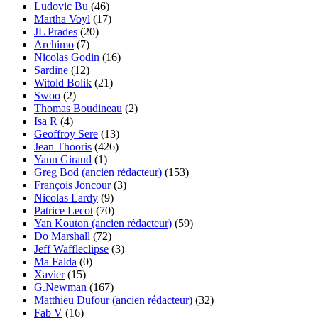
Ludovic Bu
(46)
Martha Voyl
(17)
JL Prades
(20)
Archimo
(7)
Nicolas Godin
(16)
Sardine
(12)
Witold Bolik
(21)
Swoo
(2)
Thomas Boudineau
(2)
Isa R
(4)
Geoffroy Sere
(13)
Jean Thooris
(426)
Yann Giraud
(1)
Greg Bod (ancien rédacteur)
(153)
François Joncour
(3)
Nicolas Lardy
(9)
Patrice Lecot
(70)
Yan Kouton (ancien rédacteur)
(59)
Do Marshall
(72)
Jeff Waffleclipse
(3)
Ma Falda
(0)
Xavier
(15)
G.Newman
(167)
Matthieu Dufour (ancien rédacteur)
(32)
Fab V
(16)