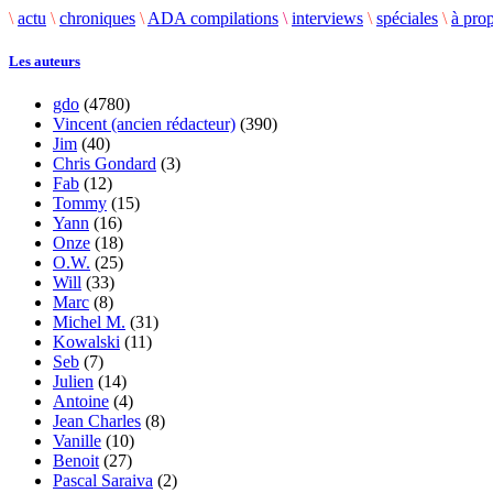
\
actu
\
chroniques
\
ADA compilations
\
interviews
\
spéciales
\
à pro
Les auteurs
gdo
(4780)
Vincent (ancien rédacteur)
(390)
Jim
(40)
Chris Gondard
(3)
Fab
(12)
Tommy
(15)
Yann
(16)
Onze
(18)
O.W.
(25)
Will
(33)
Marc
(8)
Michel M.
(31)
Kowalski
(11)
Seb
(7)
Julien
(14)
Antoine
(4)
Jean Charles
(8)
Vanille
(10)
Benoit
(27)
Pascal Saraiva
(2)