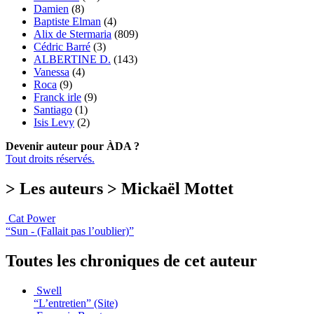
Damien
(8)
Baptiste Elman
(4)
Alix de Stermaria
(809)
Cédric Barré
(3)
ALBERTINE D.
(143)
Vanessa
(4)
Roca
(9)
Franck irle
(9)
Santiago
(1)
Isis Levy
(2)
Devenir auteur pour ÀDA ?
Tout droits réservés.
> Les auteurs > Mickaël Mottet
Cat Power
“Sun - (Fallait pas l’oublier)”
Toutes les chroniques de cet auteur
Swell
“L’entretien”
(Site)