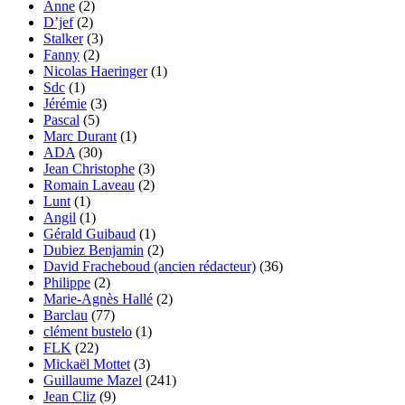
Anne
(2)
D’jef
(2)
Stalker
(3)
Fanny
(2)
Nicolas Haeringer
(1)
Sdc
(1)
Jérémie
(3)
Pascal
(5)
Marc Durant
(1)
ADA
(30)
Jean Christophe
(3)
Romain Laveau
(2)
Lunt
(1)
Angil
(1)
Gérald Guibaud
(1)
Dubiez Benjamin
(2)
David Fracheboud (ancien rédacteur)
(36)
Philippe
(2)
Marie-Agnès Hallé
(2)
Barclau
(77)
clément bustelo
(1)
FLK
(22)
Mickaël Mottet
(3)
Guillaume Mazel
(241)
Jean Cliz
(9)