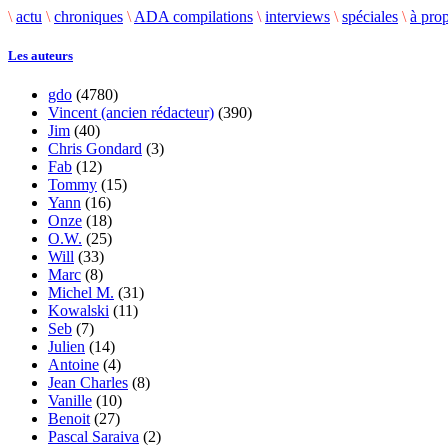
\
actu
\
chroniques
\
ADA compilations
\
interviews
\
spéciales
\
à pro
Les auteurs
gdo
(4780)
Vincent (ancien rédacteur)
(390)
Jim
(40)
Chris Gondard
(3)
Fab
(12)
Tommy
(15)
Yann
(16)
Onze
(18)
O.W.
(25)
Will
(33)
Marc
(8)
Michel M.
(31)
Kowalski
(11)
Seb
(7)
Julien
(14)
Antoine
(4)
Jean Charles
(8)
Vanille
(10)
Benoit
(27)
Pascal Saraiva
(2)