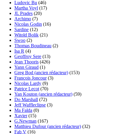
Ludovic Bu
(46)
Martha Voyl
(17)
JL Prades
(20)
Archimo
(7)
Nicolas Godin
(16)
Sardine
(12)
Witold Bolik
(21)
Swoo
(2)
Thomas Boudineau
(2)
Isa R
(4)
Geoffroy Sere
(13)
Jean Thooris
(426)
Yann Giraud
(1)
Greg Bod (ancien rédacteur)
(153)
François Joncour
(3)
Nicolas Lardy
(9)
Patrice Lecot
(70)
Yan Kouton (ancien rédacteur)
(59)
Do Marshall
(72)
Jeff Waffleclipse
(3)
Ma Falda
(0)
Xavier
(15)
G.Newman
(167)
Matthieu Dufour (ancien rédacteur)
(32)
Fab V
(16)