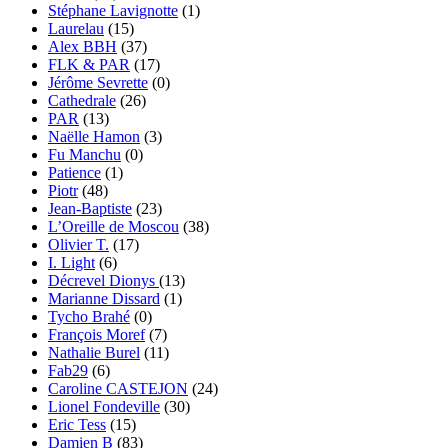
Stéphane Lavignotte
(1)
Laurelau
(15)
Alex BBH
(37)
FLK & PAR
(17)
Jérôme Sevrette
(0)
Cathedrale
(26)
PAR
(13)
Naëlle Hamon
(3)
Fu Manchu
(0)
Patience
(1)
Piotr
(48)
Jean-Baptiste
(23)
L’Oreille de Moscou
(38)
Olivier T.
(17)
I. Light
(6)
Décrevel Dionys
(13)
Marianne Dissard
(1)
Tycho Brahé
(0)
François Moref
(7)
Nathalie Burel
(11)
Fab29
(6)
Caroline CASTEJON
(24)
Lionel Fondeville
(30)
Eric Tess
(15)
Damien B
(83)