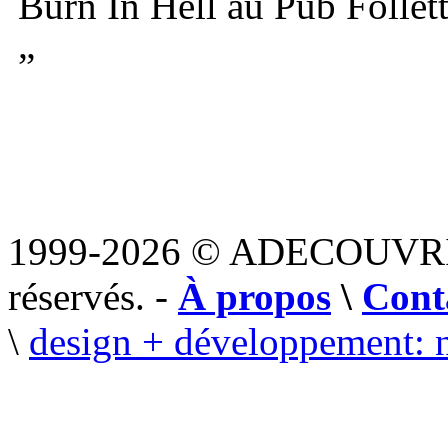
Burn In Hell au Pub Follet
”
1999-2026 © ADECOUVR
réservés. -
À propos
\
Cont
\
design + développement: 