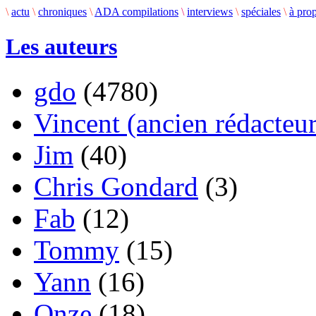
\
actu
\
chroniques
\
ADA compilations
\
interviews
\
spéciales
\
à pro
Les auteurs
gdo
(4780)
Vincent (ancien rédacteur
Jim
(40)
Chris Gondard
(3)
Fab
(12)
Tommy
(15)
Yann
(16)
Onze
(18)