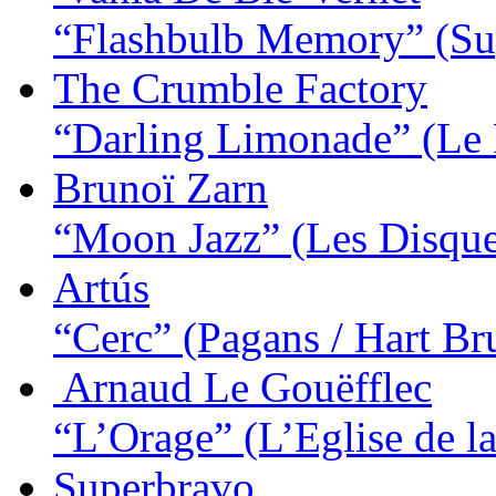
“Flashbulb Memory”
(Su
The Crumble Factory
“Darling Limonade”
(Le
Brunoï Zarn
“Moon Jazz”
(Les Disqu
Artús
“Cerc”
(Pagans / Hart Br
Arnaud Le Gouëfflec
“L’Orage”
(L’Eglise de la
Superbravo