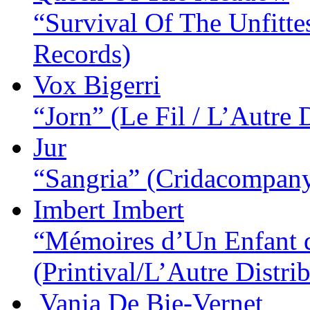
“Survival Of The Unfitte
Records)
Vox Bigerri
“Jorn”
(Le Fil / L’Autre 
Jur
“Sangria”
(Cridacompany
Imbert Imbert
“Mémoires d’Un Enfant d
(Printival/L’Autre Distri
Vania De Bie-Vernet