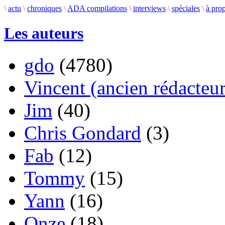
\
actu
\
chroniques
\
ADA compilations
\
interviews
\
spéciales
\
à pro
Les auteurs
gdo
(4780)
Vincent (ancien rédacteur
Jim
(40)
Chris Gondard
(3)
Fab
(12)
Tommy
(15)
Yann
(16)
Onze
(18)