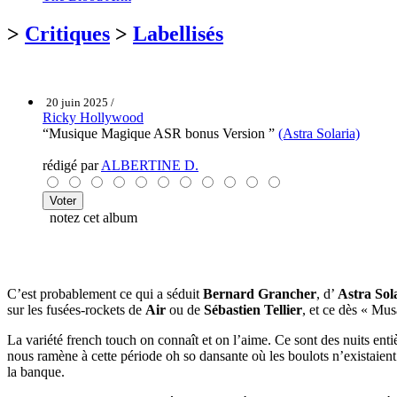
>
Critiques
>
Labellisés
20 juin 2025 /
Ricky Hollywood
“Musique Magique ASR bonus Version ”
(Astra Solaria)
rédigé par
ALBERTINE D.
notez cet album
C’est probablement ce qui a séduit
Bernard Grancher
, d’
Astra Sol
sur les fusées-rockets de
Air
ou de
Sébastien Tellier
, et ce dès « Mus
La variété french touch on connaît et on l’aime. Ce sont des nuits e
nous ramène à cette période oh so dansante où les boulots n’existaient 
la banque.