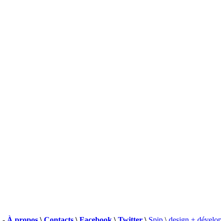
 -
À propos
\
Contacts
\
Facebook
\
Twitter
\
Spip
\
design + dévelo