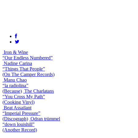
Iron & Wine
“Our Endless Numbered”
Nadine Carina
“Things That People”
(On The Camper Records)
Manu Chao
“la radiolina”
(Because)
The Charlatans
“You Cross My Path”
(Cooking Vinyl)
Beat Assailant
“Imperial Pressure”
(Discograph)
Odran trümmel
“down louishill”
(Another Record)