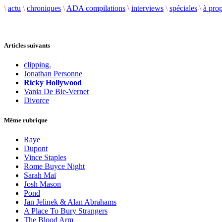
\
actu
\
chroniques
\
ADA compilations
\
interviews
\
spéciales
\
à pro
Articles suivants
clipping.
Jonathan Personne
Ricky Hollywood
Vania De Bie-Vernet
Divorce
Même rubrique
Raye
Dupont
Vince Staples
Rome Buyce Night
Sarah Maï
Josh Mason
Pond
Jan Jelinek & Alan Abrahams
A Place To Bury Strangers
The Blood Arm