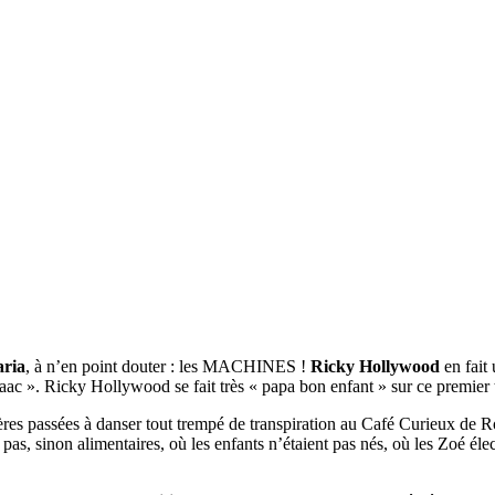
aria
, à n’en point douter : les MACHINES !
Ricky Hollywood
en fait
aac ». Ricky Hollywood se fait très « papa bon enfant » sur ce premier t
ntières passées à danser tout trempé de transpiration au Café Curieux d
pas, sinon alimentaires, où les enfants n’étaient pas nés, où les Zoé élec