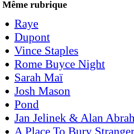
Même rubrique
Raye
Dupont
Vince Staples
Rome Buyce Night
Sarah Maï
Josh Mason
Pond
Jan Jelinek & Alan Abra
A Place To Bury Strange