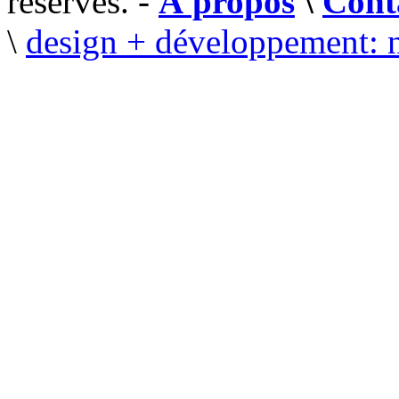
réservés. -
À propos
\
Cont
\
design + développement: 