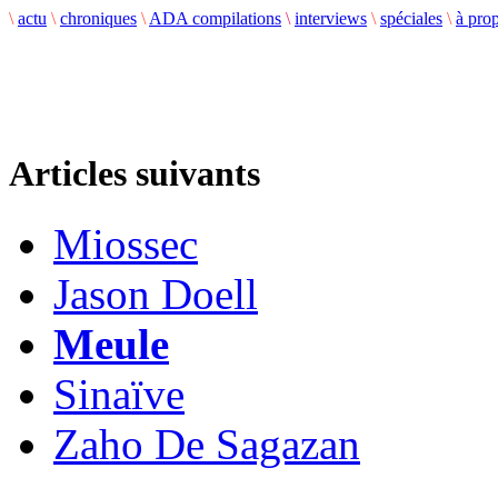
\
actu
\
chroniques
\
ADA compilations
\
interviews
\
spéciales
\
à pro
Articles suivants
Miossec
Jason Doell
Meule
Sinaïve
Zaho De Sagazan