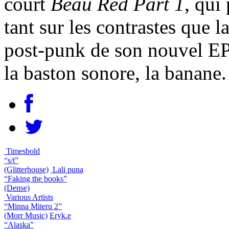
court
Beau Red Part 1
, qui
tant sur les contrastes que 
post-punk de son nouvel EP
la baston sonore, la banane.
Timesbold
“s/t”
(Glitterhouse)
Lali puna
“Faking the books”
(Dense)
Various Artists
“Minna Miteru 2”
(Morr Music)
Eryk.e
“Alaska”