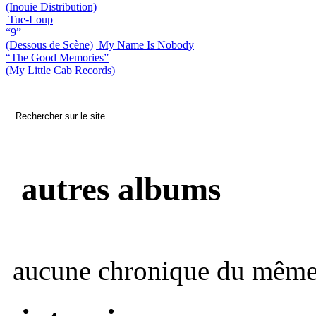
(Inouie Distribution)
Tue-Loup
“9”
(Dessous de Scène)
My Name Is Nobody
“The Good Memories”
(My Little Cab Records)
autres albums
aucune chronique du même 