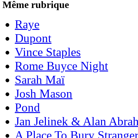
Même rubrique
Raye
Dupont
Vince Staples
Rome Buyce Night
Sarah Maï
Josh Mason
Pond
Jan Jelinek & Alan Abra
A Place To Bury Strange