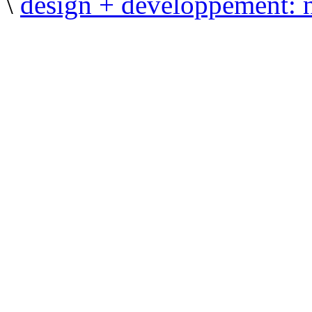
\
design + développement: 