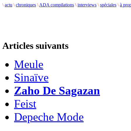
\
actu
\
chroniques
\
ADA compilations
\
interviews
\
spéciales
\
à pro
Articles suivants
Meule
Sinaïve
Zaho De Sagazan
Feist
Depeche Mode