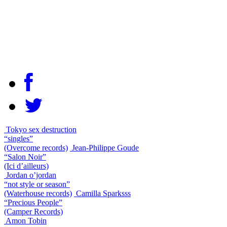
Tokyo sex destruction
“singles”
(Overcome records)
Jean-Philippe Goude
“Salon Noir”
(Ici d’ailleurs)
Jordan o’jordan
“not style or season”
(Waterhouse records)
Camilla Sparksss
“Precious People”
(Camper Records)
Amon Tobin