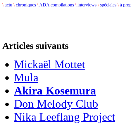
\
actu
\
chroniques
\
ADA compilations
\
interviews
\
spéciales
\
à pro
Articles suivants
Mickaël Mottet
Mula
Akira Kosemura
Don Melody Club
Nika Leeflang Project