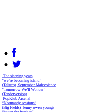
The sleeping years
“we’re becoming island”
(Talitres)
September Malevolence
“Tomorrow We’ll Wonder”
(Tenderversion)
PopKlub Arsenal
“Normandy sessions”
(Big Fields)
Jenny owen youngs
“batten the hatches”