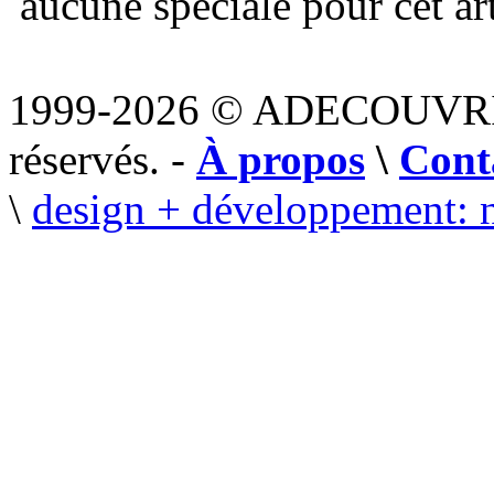
aucune spéciale pour cet art
1999-2026 © ADECOUVR
réservés. -
À propos
\
Cont
\
design + développement: 