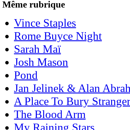
Même rubrique
Vince Staples
Rome Buyce Night
Sarah Maï
Josh Mason
Pond
Jan Jelinek & Alan Abra
A Place To Bury Strange
The Blood Arm
My Raining Stars