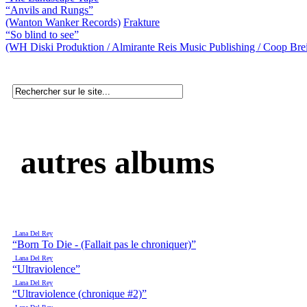
“Anvils and Rungs”
(Wanton Wanker Records)
Frakture
“So blind to see”
(WH Diski Produktion / Almirante Reis Music Publishing / Coop Bre
autres albums
Lana Del Rey
“Born To Die - (Fallait pas le chroniquer)”
Lana Del Rey
“Ultraviolence”
Lana Del Rey
“Ultraviolence (chronique #2)”