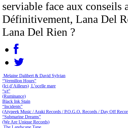
serviable face aux conseils 
Définitivement, Lana Del Re
Lana Del Rien ?
Melaine Dalibert & David Sylvian
“Vermillon Hours”
(Ici d’Ailleurs)
L’ocelle mare
“s/t”
(Ruminance)
Black Ink Stain
“Incidents”
(Atypeek Music / Araki Records / P.O.G.O. Records / Day Off Recor
“Submarine Dreams”
(We Are Unique Records)
The Landscape Tape