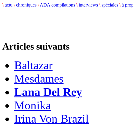
\
actu
\
chroniques
\
ADA compilations
\
interviews
\
spéciales
\
à pro
Articles suivants
Baltazar
Mesdames
Lana Del Rey
Monika
Irina Von Brazil