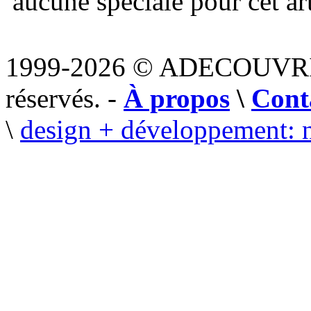
aucune spéciale pour cet art
1999-2026 © ADECOUVR
réservés. -
À propos
\
Cont
\
design + développement: 