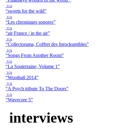
V/A
“sweets for the wild”
V/A
“Les chroniques sonores”
V/A
“air France / in the air”
V/A
“Collectorama, Coffret des Inrockuptibles”
V/A
“Songs From Another Room”
V/A
“La Souterraine, Volume 1”
V/A
“Wootball 2014”
V/A
“A Psych tribute To The Doors”
V/A
“Wavecore 5”
interviews