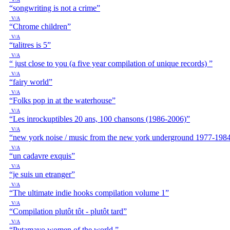
“songwriting is not a crime”
V/A
“Chrome children”
V/A
“talitres is 5”
V/A
“ just close to you (a five year compilation of unique records) ”
V/A
“fairy world”
V/A
“Folks pop in at the waterhouse”
V/A
“Les inrockuptibles 20 ans, 100 chansons (1986-2006)”
V/A
“new york noise / music from the new york underground 1977-198
V/A
“un cadavre exquis”
V/A
“je suis un etranger”
V/A
“The ultimate indie hooks compilation volume 1”
V/A
“Compilation plutôt tôt - plutôt tard”
V/A
“Putamayo women of the world ”