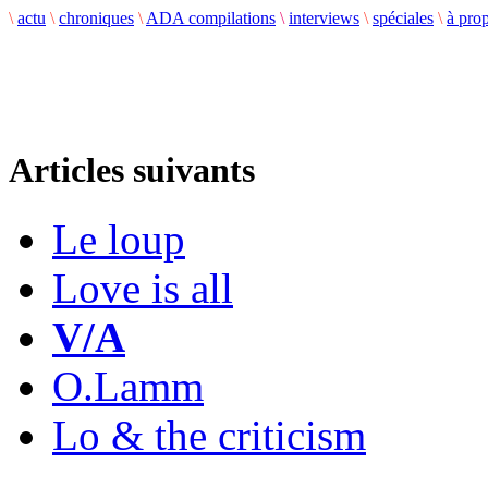
\
actu
\
chroniques
\
ADA compilations
\
interviews
\
spéciales
\
à pro
Articles suivants
Le loup
Love is all
V/A
O.Lamm
Lo & the criticism