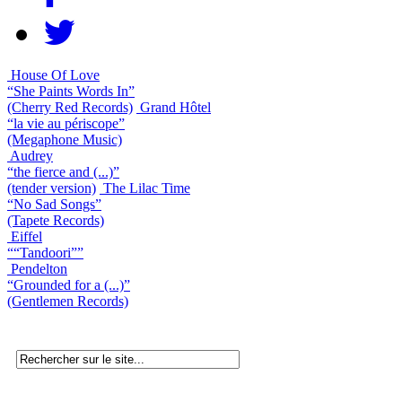
House Of Love
“She Paints Words In”
(Cherry Red Records)
Grand Hôtel
“la vie au périscope”
(Megaphone Music)
Audrey
“the fierce and (...)”
(tender version)
The Lilac Time
“No Sad Songs”
(Tapete Records)
Eiffel
““Tandoori””
Pendelton
“Grounded for a (...)”
(Gentlemen Records)