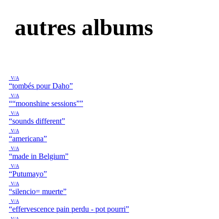
autres albums
V/A
“tombés pour Daho”
V/A
““moonshine sessions””
V/A
“sounds different”
V/A
“americana”
V/A
“made in Belgium”
V/A
“Putumayo”
V/A
“silencio= muerte”
V/A
“effervescence pain perdu - pot pourri”
V/A