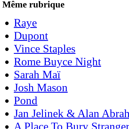
Même rubrique
Raye
Dupont
Vince Staples
Rome Buyce Night
Sarah Maï
Josh Mason
Pond
Jan Jelinek & Alan Abra
A Place To Bury Strange