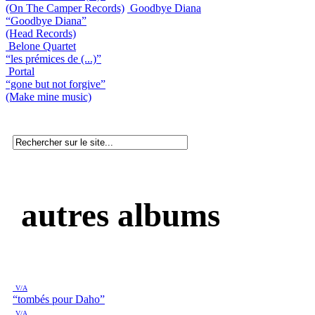
(On The Camper Records)
Goodbye Diana
“Goodbye Diana”
(Head Records)
Belone Quartet
“les prémices de (...)”
Portal
“gone but not forgive”
(Make mine music)
autres albums
V/A
“tombés pour Daho”
V/A