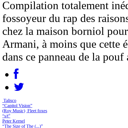
Compilation totalement iné
fossoyeur du rap des raisons
chez la maison borniol pour
Armani, à moins que cette é
dans ce panneau de la pouf 
Talisco
“Capitol Vision”
(Roy Music)
Fleet foxes
“s/t”
Peter Kernel
“The Size of The (...)”