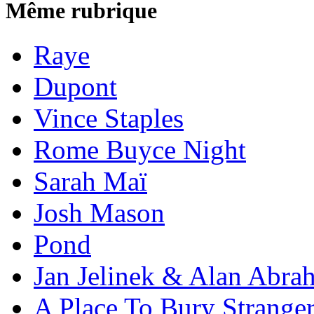
Même rubrique
Raye
Dupont
Vince Staples
Rome Buyce Night
Sarah Maï
Josh Mason
Pond
Jan Jelinek & Alan Abra
A Place To Bury Strange