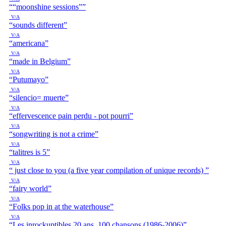
““moonshine sessions””
V/A
“sounds different”
V/A
“americana”
V/A
“made in Belgium”
V/A
“Putumayo”
V/A
“silencio= muerte”
V/A
“effervescence pain perdu - pot pourri”
V/A
“songwriting is not a crime”
V/A
“talitres is 5”
V/A
“ just close to you (a five year compilation of unique records) ”
V/A
“fairy world”
V/A
“Folks pop in at the waterhouse”
V/A
“Les inrockuptibles 20 ans, 100 chansons (1986-2006)”