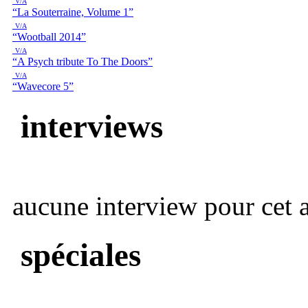
V/A
“La Souterraine, Volume 1”
V/A
“Wootball 2014”
V/A
“A Psych tribute To The Doors”
V/A
“Wavecore 5”
interviews
aucune interview pour cet ar
spéciales