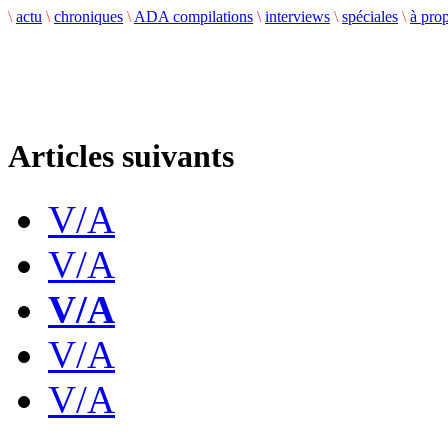
\
actu
\
chroniques
\
ADA compilations
\
interviews
\
spéciales
\
à pro
Articles suivants
V/A
V/A
V/A
V/A
V/A