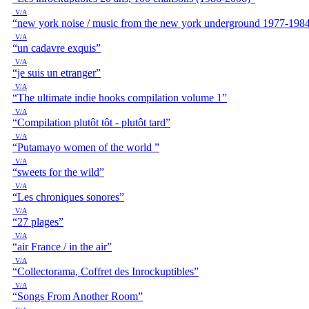
V/A
“new york noise / music from the new york underground 1977-198
V/A
“un cadavre exquis”
V/A
“je suis un etranger”
V/A
“The ultimate indie hooks compilation volume 1”
V/A
“Compilation plutôt tôt - plutôt tard”
V/A
“Putamayo women of the world ”
V/A
“sweets for the wild”
V/A
“Les chroniques sonores”
V/A
“27 plages”
V/A
“air France / in the air”
V/A
“Collectorama, Coffret des Inrockuptibles”
V/A
“Songs From Another Room”