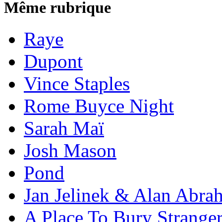
Même rubrique
Raye
Dupont
Vince Staples
Rome Buyce Night
Sarah Maï
Josh Mason
Pond
Jan Jelinek & Alan Abra
A Place To Bury Strange