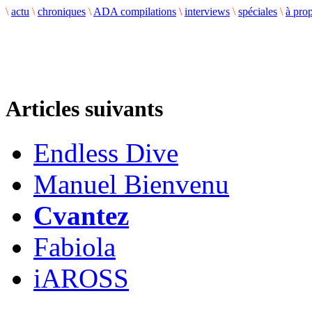
\
actu
\
chroniques
\
ADA compilations
\
interviews
\
spéciales
\
à pro
Articles suivants
Endless Dive
Manuel Bienvenu
Cvantez
Fabiola
iAROSS