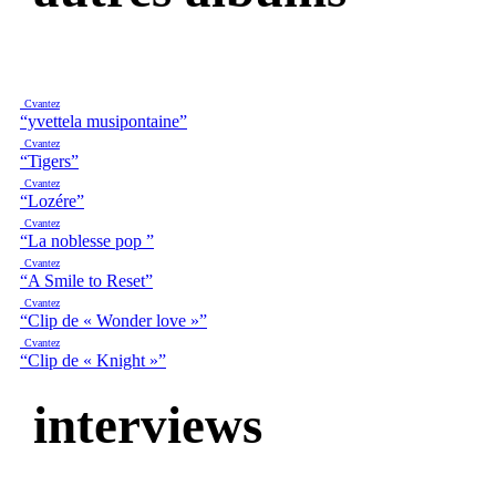
Cvantez
“yvettela musipontaine”
Cvantez
“Tigers”
Cvantez
“Lozére”
Cvantez
“La noblesse pop ”
Cvantez
“A Smile to Reset”
Cvantez
“Clip de « Wonder love »”
Cvantez
“Clip de « Knight »”
interviews