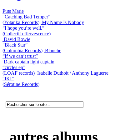
Puts Marie
“Catching Bad Temper”
(Yotanka Records)
My Name Is Nobody
“I hope you’re well,”
(Collectif effervescence)
David Bowie
“Black Star”
(Columbia Records)
Blanche
“If we can’t trust”
Dark captain light captain
“circles ep”
(LOAF records)
Isabelle Duthoit / Anthony Laguerre
“IKI”
(Sérotine Records)
autres albums