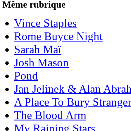
Même rubrique
Vince Staples
Rome Buyce Night
Sarah Maï
Josh Mason
Pond
Jan Jelinek & Alan Abra
A Place To Bury Strange
The Blood Arm
My Raining Stars