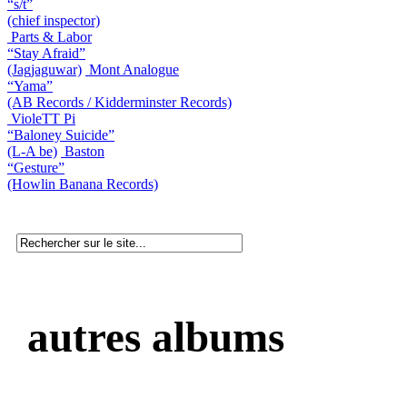
“s/t”
(chief inspector)
Parts & Labor
“Stay Afraid”
(Jagjaguwar)
Mont Analogue
“Yama”
(AB Records / Kidderminster Records)
VioleTT Pi
“Baloney Suicide”
(L-A be)
Baston
“Gesture”
(Howlin Banana Records)
autres albums