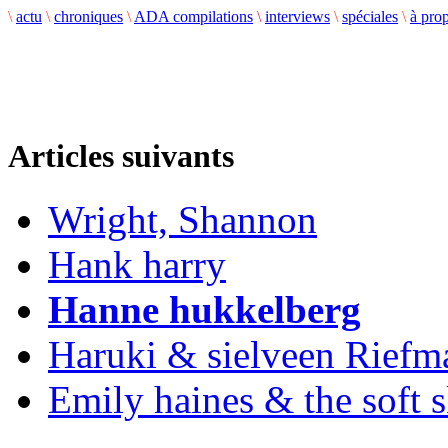
\
actu
\
chroniques
\
ADA compilations
\
interviews
\
spéciales
\
à pro
Articles suivants
Wright, Shannon
Hank harry
Hanne hukkelberg
Haruki & sielveen Riefm
Emily haines & the soft 