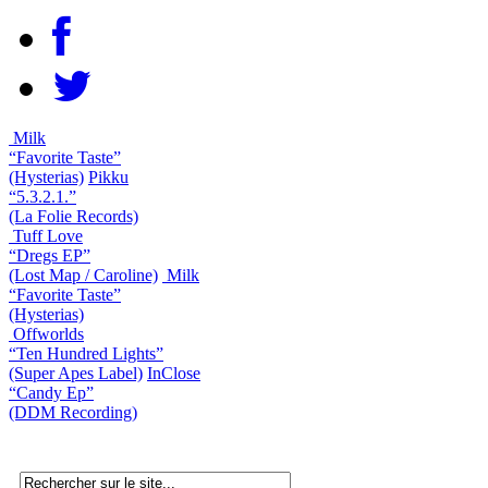
Milk
“Favorite Taste”
(Hysterias)
Pikku
“5.3.2.1.”
(La Folie Records)
Tuff Love
“Dregs EP”
(Lost Map / Caroline)
Milk
“Favorite Taste”
(Hysterias)
Offworlds
“Ten Hundred Lights”
(Super Apes Label)
InClose
“Candy Ep”
(DDM Recording)