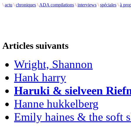
\
actu
\
chroniques
\
ADA compilations
\
interviews
\
spéciales
\
à pro
Articles suivants
Wright, Shannon
Hank harry
Haruki & sielveen Rie
Hanne hukkelberg
Emily haines & the soft 