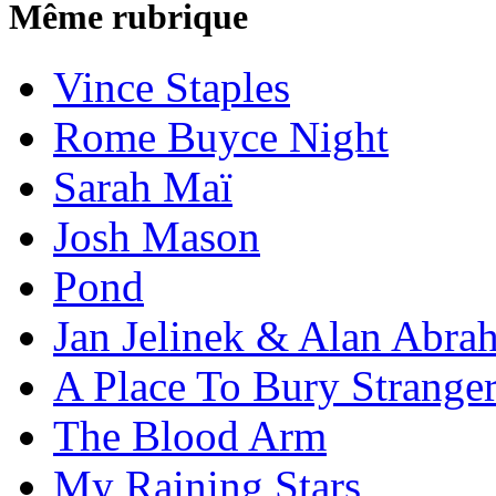
Même rubrique
Vince Staples
Rome Buyce Night
Sarah Maï
Josh Mason
Pond
Jan Jelinek & Alan Abra
A Place To Bury Strange
The Blood Arm
My Raining Stars