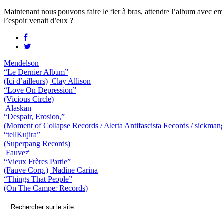
Maintenant nous pouvons faire le fier à bras, attendre l’album avec e
l’espoir venait d’eux ?
Mendelson
“Le Dernier Album”
(Ici d’ailleurs)
Clay Allison
“Love On Depression”
(Vicious Circle)
Alaskan
“Despair, Erosion,”
(Moment of Collapse Records / Alerta Antifascista Records / sickman
“tellKujira”
(Superpang Records)
Fauve≠
“Vieux Frères Partie”
(Fauve Corp.)
Nadine Carina
“Things That People”
(On The Camper Records)