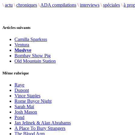
\
actu
\
chroniques
\
ADA compilations
\
interviews
\
spéciales
\
à pro
Articles suivants
Camilla Sparksss
Ventura
Moslyve
Bombay Show Pig
Old Mountain Station
Même rubrique
Raye
Dupont
Vince Staples
Rome Buyce Night
Sarah Maï
Josh Mason
Pond
Jan Jelinek & Alan Abrahams
A Place To Bury Strangers
The Blood Arm