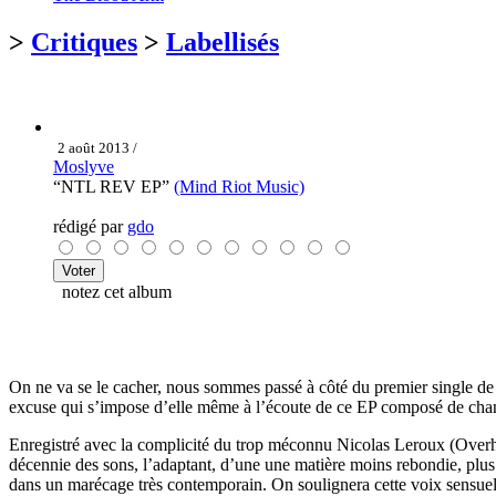
>
Critiques
>
Labellisés
2 août 2013 /
Moslyve
“NTL REV EP”
(Mind Riot Music)
rédigé par
gdo
notez cet album
On ne va se le cacher, nous sommes passé à côté du premier single de 
excuse qui s’impose d’elle même à l’écoute de ce EP composé de chan
Enregistré avec la complicité du trop méconnu Nicolas Leroux (Overhea
décennie des sons, l’adaptant, d’une une matière moins rebondie, plus 
dans un marécage très contemporain. On soulignera cette voix sensuelle