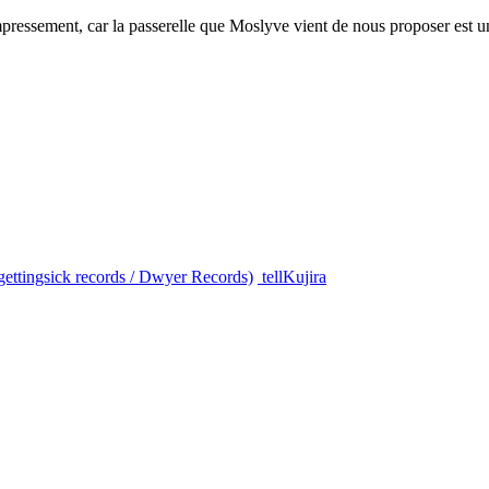
mpressement, car la passerelle que Moslyve vient de nous proposer est 
gettingsick records / Dwyer Records)
tellKujira