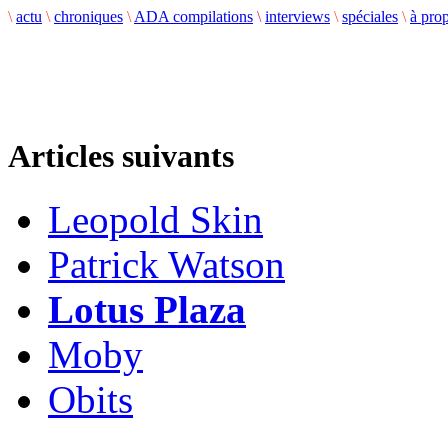
\
actu
\
chroniques
\
ADA compilations
\
interviews
\
spéciales
\
à pro
Articles suivants
Leopold Skin
Patrick Watson
Lotus Plaza
Moby
Obits