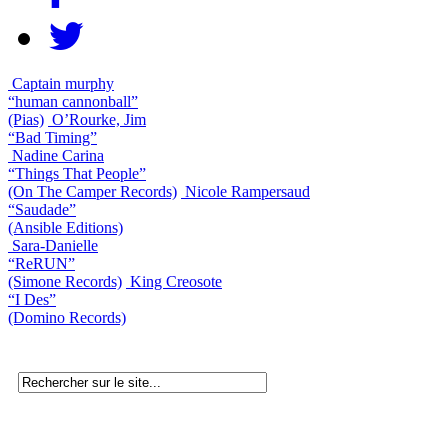
Captain murphy
“human cannonball”
(Pias)
O’Rourke, Jim
“Bad Timing”
Nadine Carina
“Things That People”
(On The Camper Records)
Nicole Rampersaud
“Saudade”
(Ansible Editions)
Sara-Danielle
“ReRUN”
(Simone Records)
King Creosote
“I Des”
(Domino Records)