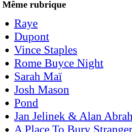
Même rubrique
Raye
Dupont
Vince Staples
Rome Buyce Night
Sarah Maï
Josh Mason
Pond
Jan Jelinek & Alan Abra
A Place To Bury Strange