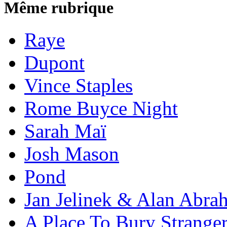
Même rubrique
Raye
Dupont
Vince Staples
Rome Buyce Night
Sarah Maï
Josh Mason
Pond
Jan Jelinek & Alan Abra
A Place To Bury Strange