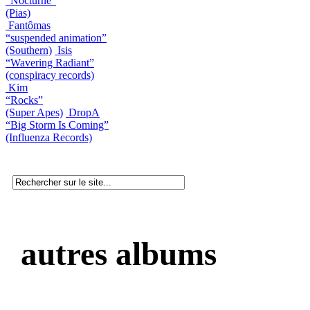
“Nocturne”
(Pias)
Fantômas
“suspended animation”
(Southern)
Isis
“Wavering Radiant”
(conspiracy records)
Kim
“Rocks”
(Super Apes)
DropA
“Big Storm Is Coming”
(Influenza Records)
autres albums