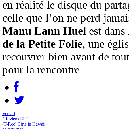
en réalité le disque du part
celle que l’on ne perd jamais
Manu Lann Huel
est dans 
de la Petite Folie
, une égli
recouvrer bien avant de to
pour la rencontre
Versari
“Reviens EP”
(T-Rec)
Girls in Hawaii