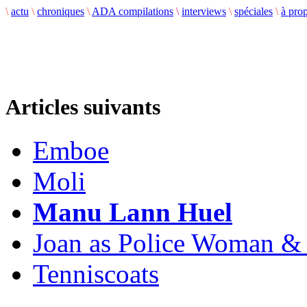
\
actu
\
chroniques
\
ADA compilations
\
interviews
\
spéciales
\
à pro
Articles suivants
Emboe
Moli
Manu Lann Huel
Joan as Police Woman &
Tenniscoats