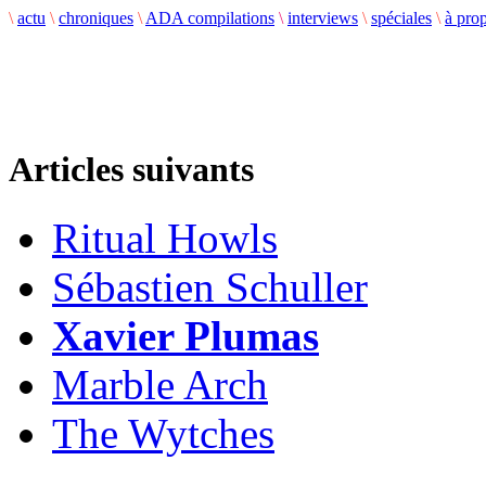
\
actu
\
chroniques
\
ADA compilations
\
interviews
\
spéciales
\
à pro
Articles suivants
Ritual Howls
Sébastien Schuller
Xavier Plumas
Marble Arch
The Wytches