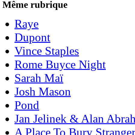
Même rubrique
Raye
Dupont
Vince Staples
Rome Buyce Night
Sarah Maï
Josh Mason
Pond
Jan Jelinek & Alan Abra
A Place To Bury Strange