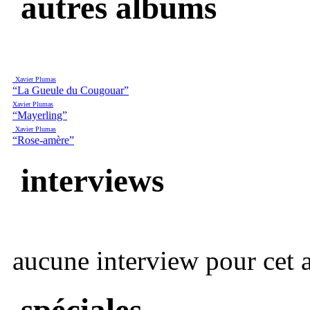
autres albums
Xavier Plumas
“La Gueule du Cougouar”
Xavier Plumas
“Mayerling”
Xavier Plumas
“Rose-amère”
interviews
aucune interview pour cet ar
spéciales