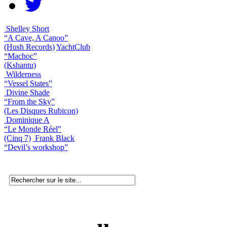
Shelley Short
“A Cave, A Canoo”
(Hush Records)
YachtClub
“Machoc”
(Kshantu)
Wilderness
“Vessel States”
Divine Shade
“From the Sky”
(Les Disques Rubicon)
Dominique A
“Le Monde Réel”
(Cinq 7)
Frank Black
“Devil’s workshop”