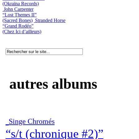
(Okraïna Records)
John Carpenter
“Lost Themes II”
(Sacred Bones)
Stranded Horse
“Grand Rodéo”
(Chez Ici d’ailleurs)
autres albums
Singe Chromés
“s/t (chronique #2)”