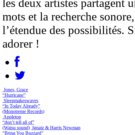
les deux artistes partagent 
mots et la recherche sonore, 
l’étendue des possibilités. 
adorer !
Jones, Grace
“Hurricane”
Sleepmakeswaves
“In Today Already”
(Monotreme Records)
Appletop
“don’t tell all of”
(Watsu sound)
Ignatz & Harris Newman
“Bring You Buzzard”