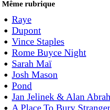
Même rubrique
Raye
Dupont
Vince Staples
Rome Buyce Night
Sarah Maï
Josh Mason
Pond
Jan Jelinek & Alan Abra
A Place To Bury Strange