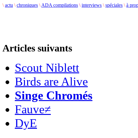
\
actu
\
chroniques
\
ADA compilations
\
interviews
\
spéciales
\
à pro
Articles suivants
Scout Niblett
Birds are Alive
Singe Chromés
Fauve≠
DyE