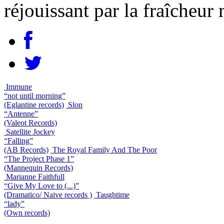
réjouissant par la fraîcheur 
Immune
“not until morning”
(Eglantine records)
Slon
“Antenne”
(Valeot Records)
Satellite Jockey
“Falling”
(AB Records)
The Royal Family And The Poor
“The Project Phase 1”
(Mannequin Records)
Marianne Faithfull
“Give My Love to (...)”
(Dramatico/ Naive records )
Taughtime
“lady”
(Own records)