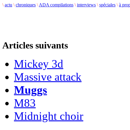
\
actu
\
chroniques
\
ADA compilations
\
interviews
\
spéciales
\
à pro
Articles suivants
Mickey 3d
Massive attack
Muggs
M83
Midnight choir