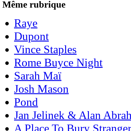
Même rubrique
Raye
Dupont
Vince Staples
Rome Buyce Night
Sarah Maï
Josh Mason
Pond
Jan Jelinek & Alan Abra
A Place To Bury Strange