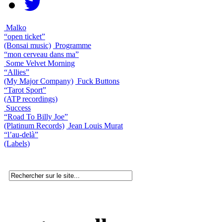
Malko
“open ticket”
(Bonsai music)
Programme
“mon cerveau dans ma”
Some Velvet Morning
“Allies”
(My Major Company)
Fuck Buttons
“Tarot Sport”
(ATP recordings)
Success
“Road To Billy Joe”
(Platinum Records)
Jean Louis Murat
“l’au-delà”
(Labels)