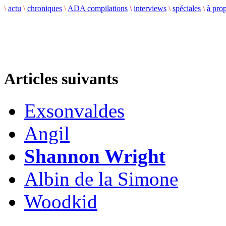
\
actu
\
chroniques
\
ADA compilations
\
interviews
\
spéciales
\
à pro
Articles suivants
Exsonvaldes
Angil
Shannon Wright
Albin de la Simone
Woodkid