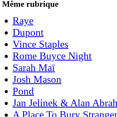
Même rubrique
Raye
Dupont
Vince Staples
Rome Buyce Night
Sarah Maï
Josh Mason
Pond
Jan Jelinek & Alan Abra
A Place To Bury Strange