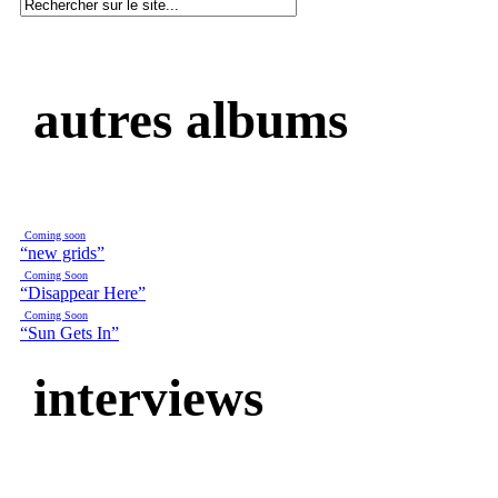
autres albums
Coming soon
“new grids”
Coming Soon
“Disappear Here”
Coming Soon
“Sun Gets In”
interviews