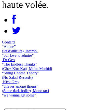
haute volée.
Gontard
“Akene”
(Ici d’ailleurs)
Interpol
“our love to admire”
Dr Geo
“The Endless Thanks”
(Chez Kito Kat)
Molto Morbidi
“String Cheese Theory”
(No Salad Records)
Nick Grey
“thieves among thorns”
(Some dark holler)
Mono taxi
“we wanna get some”