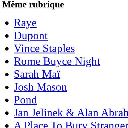
Même rubrique
Raye
Dupont
Vince Staples
Rome Buyce Night
Sarah Maï
Josh Mason
Pond
Jan Jelinek & Alan Abra
A Place To Bury Strange