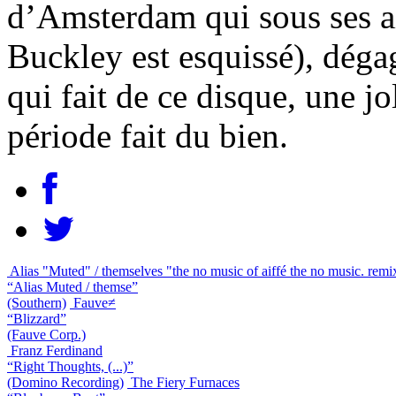
d’Amsterdam qui sous ses a
Buckley est esquissé), dégag
qui fait de ce disque, une jo
période fait du bien.
Alias "Muted" / themselves "the no music of aiffé the no music. rem
“Alias Muted / themse”
(Southern)
Fauve≠
“Blizzard”
(Fauve Corp.)
Franz Ferdinand
“Right Thoughts, (...)”
(Domino Recording)
The Fiery Furnaces