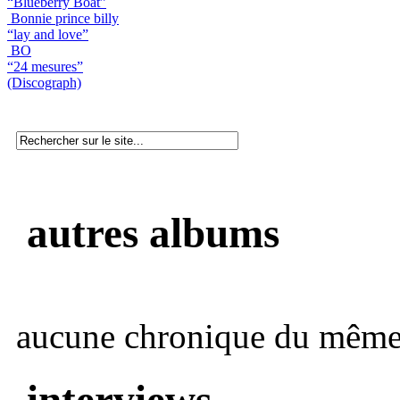
“Blueberry Boat”
Bonnie prince billy
“lay and love”
BO
“24 mesures”
(Discograph)
autres albums
aucune chronique du même 
interviews