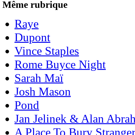
Même rubrique
Raye
Dupont
Vince Staples
Rome Buyce Night
Sarah Maï
Josh Mason
Pond
Jan Jelinek & Alan Abra
A Place To Bury Strange