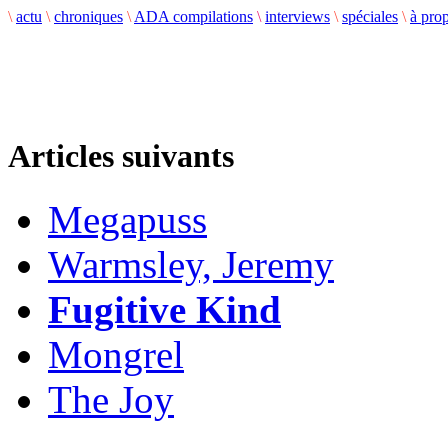
\
actu
\
chroniques
\
ADA compilations
\
interviews
\
spéciales
\
à pro
Articles suivants
Megapuss
Warmsley, Jeremy
Fugitive Kind
Mongrel
The Joy