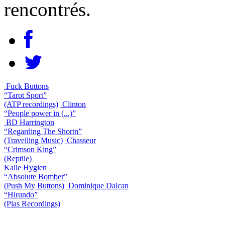
rencontrés.
Fuck Buttons
“Tarot Sport”
(ATP recordings)
Clinton
“People power in (...)”
BD Harrington
“Regarding The Shortn”
(Travelling Music)
Chasseur
“Crimson King”
(Reptile)
Kalle Hygien
“Absolute Bomber”
(Push My Buttons)
Dominique Dalcan
“Hirundo”
(Pias Recordings)