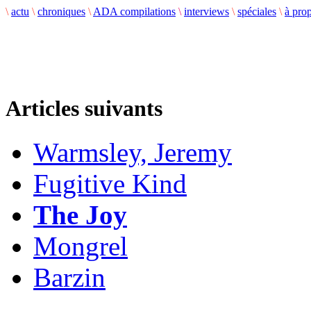
\
actu
\
chroniques
\
ADA compilations
\
interviews
\
spéciales
\
à pro
Articles suivants
Warmsley, Jeremy
Fugitive Kind
The Joy
Mongrel
Barzin