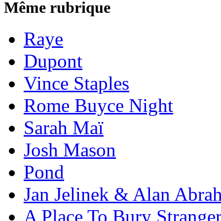
Même rubrique
Raye
Dupont
Vince Staples
Rome Buyce Night
Sarah Maï
Josh Mason
Pond
Jan Jelinek & Alan Abra
A Place To Bury Strange