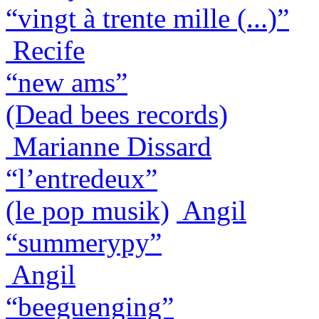
“vingt à trente mille (...)”
Recife
“new ams”
(Dead bees records)
Marianne Dissard
“l’entredeux”
(le pop musik)
Angil
“summerypy”
Angil
“beeguenging”