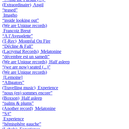
(Extraordinaire)
Angil
“teased”
Imagho
“inside looking out”
(We are Unique records)
Françoiz Breut
“A l’Aveuglette”
(T-Rec)
Montréal On Fire
“Décline & Fall”
(Lacrymal Records)
Melatonine
“décembre est un samedi”
(We are Unique records)
Half asleep
“(we are now) seated (...)”
(We are Unique records)
[Lemoine]
“Alligators”
(Travelling music)
Experience
“nous (en) sommes encore”
(Boxson)
Half asleep
“palms & plums”
(Another record)
Melatonine
“S/t”
Experience
“hémisphère gauche”