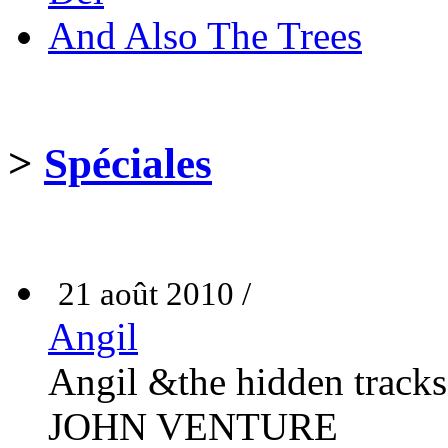
And Also The Trees
>
Spéciales
21 août 2010 /
Angil
Angil &the hidden trac
JOHN VENTURE