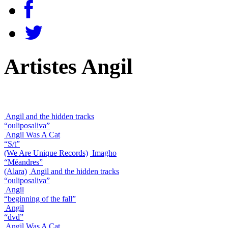
Artistes Angil
Angil and the hidden tracks
“ouliposaliva”
Angil Was A Cat
“S/t”
(We Are Unique Records)
Imagho
“Méandres”
(Alara)
Angil and the hidden tracks
“ouliposaliva”
Angil
“beginning of the fall”
Angil
“dvd”
Angil Was A Cat