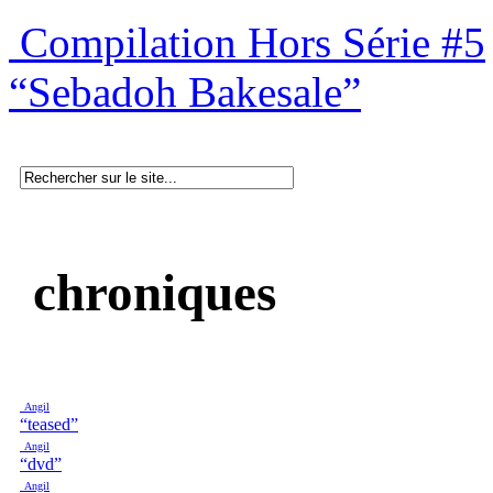
Compilation Hors Série #5
“Sebadoh Bakesale”
chroniques
Angil
“teased”
Angil
“dvd”
Angil