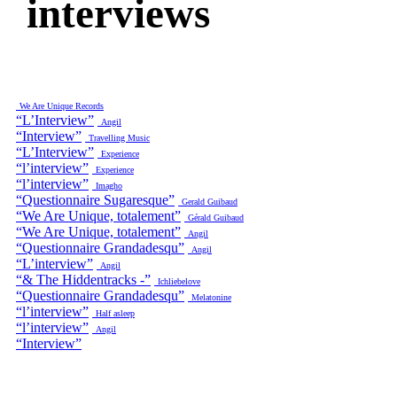
interviews
We Are Unique Records
“L’Interview”
Angil
“Interview”
Travelling Music
“L’Interview”
Experience
“l’interview”
Experience
“l’interview”
Imagho
“Questionnaire Sugaresque”
Gerald Guibaud
“We Are Unique, totalement”
Gérald Guibaud
“We Are Unique, totalement”
Angil
“Questionnaire Grandadesqu”
Angil
“L’interview”
Angil
“& The Hiddentracks -”
Ichliebelove
“Questionnaire Grandadesqu”
Melatonine
“l’interview”
Half asleep
“l’interview”
Angil
“Interview”