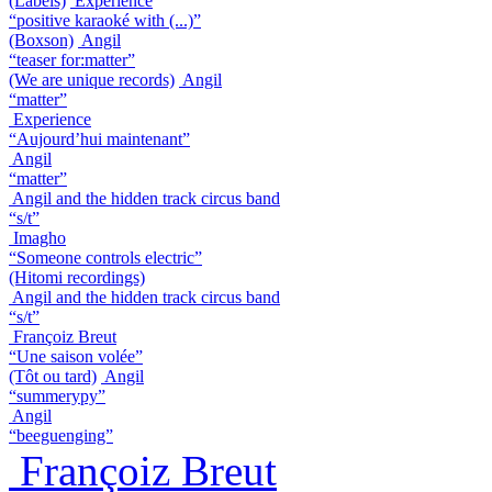
(Labels)
Experience
“positive karaoké with (...)”
(Boxson)
Angil
“teaser for:matter”
(We are unique records)
Angil
“matter”
Experience
“Aujourd’hui maintenant”
Angil
“matter”
Angil and the hidden track circus band
“s/t”
Imagho
“Someone controls electric”
(Hitomi recordings)
Angil and the hidden track circus band
“s/t”
Françoiz Breut
“Une saison volée”
(Tôt ou tard)
Angil
“summerypy”
Angil
“beeguenging”
Françoiz Breut