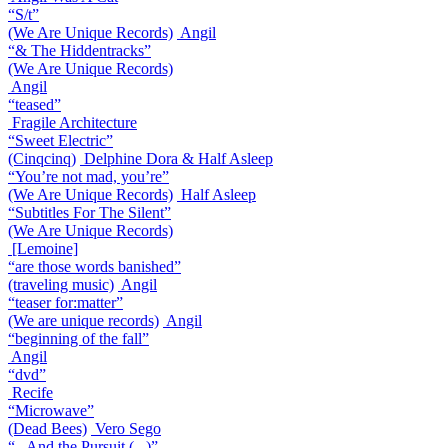
“S/t”
(We Are Unique Records)
Angil
“& The Hiddentracks”
(We Are Unique Records)
Angil
“teased”
Fragile Architecture
“Sweet Electric”
(Cinqcinq)
Delphine Dora & Half Asleep
“You’re not mad, you’re”
(We Are Unique Records)
Half Asleep
“Subtitles For The Silent”
(We Are Unique Records)
[Lemoine]
“are those words banished”
(traveling music)
Angil
“teaser for:matter”
(We are unique records)
Angil
“beginning of the fall”
Angil
“dvd”
Recife
“Microwave”
(Dead Bees)
Vero Sego
“.. And the Pursuit (...)”