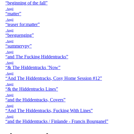
“beginning of the fall”
Angil
“matter”
Angil
“teaser for:matter”
Angil
“beeguenging”
Angil
“summerypy”
Angil
“and The Fucking Hiddentracks”
Angil
“& The Hiddentracks ’Now”
Angil
“And The Hiddentracks, Cosy Home Session #12”
Angil
“& the Hiddentracks Lines”
Angil
“and the Hiddentracks, Covers”
Angil
“And The Hiddentracks, Fucking With Lines”
Angil
“and the Hiddentracks / Finlande - Francis Bourganel”