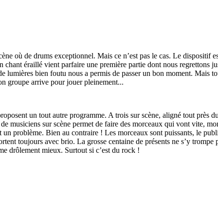
 scène où de drums exceptionnel. Mais ce n’est pas le cas. Le dispositif 
un chant éraillé vient parfaire une première partie dont nous regrettons j
u de lumières bien foutu nous a permis de passer un bon moment. Mais t
on groupe arrive pour jouer pleinement...
proposent un tout autre programme. A trois sur scène, aligné tout près du 
 de musiciens sur scène permet de faire des morceaux qui vont vite, mont
t un problème. Bien au contraire ! Les morceaux sont puissants, le publi
sortent toujours avec brio. La grosse centaine de présents ne s’y trompe pa
ême drôlement mieux. Surtout si c’est du rock !