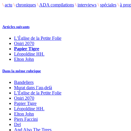
\
actu
\
chroniques
\
ADA compilations
\
interviews
\
spéciales
\
à pro
Articles suivants
L’Église de la Petite Folie
Oniri 2070
Papier Tigre
Léopoldine HH.
Elton John
Dans la même rubrique
Bandeliers
Murat dans l’au-delà
L’Église de la Petite Folie
Oniri 2070
Papier Tigre
Léopoldine HH.
Elton John
Piers Faccini
Del
And Also The Trees