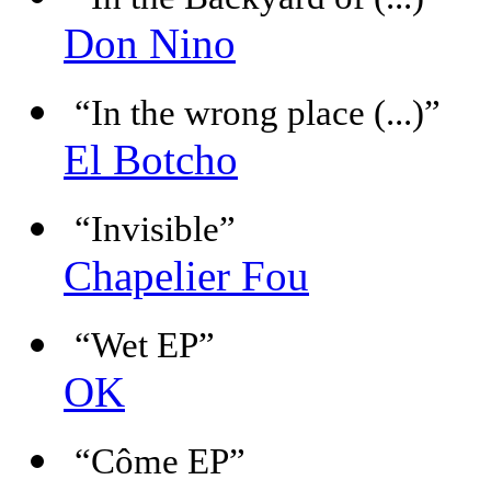
Don Nino
“In the wrong place (...)”
El Botcho
“Invisible”
Chapelier Fou
“Wet EP”
OK
“Côme EP”