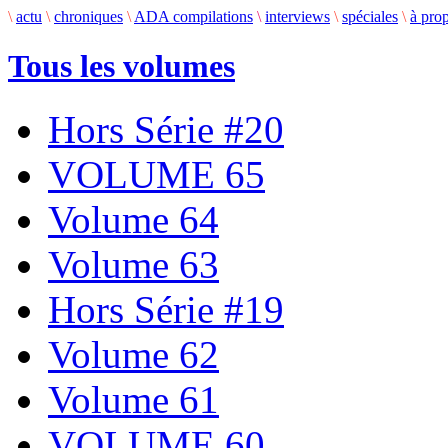
\
actu
\
chroniques
\
ADA compilations
\
interviews
\
spéciales
\
à pro
Tous les volumes
Hors Série #20
VOLUME 65
Volume 64
Volume 63
Hors Série #19
Volume 62
Volume 61
VOLUME 60