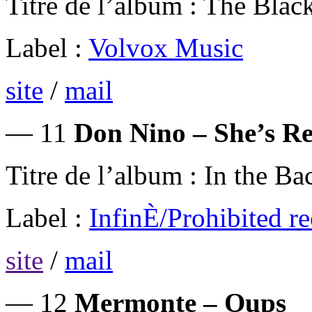
Titre de l’album : The Blac
Label :
Volvox Music
site
/
mail
— 11
Don Nino – She’s Re
Titre de l’album : In the B
Label :
InfinÈ/Prohibited r
site
/
mail
— 12
Mermonte – Oups