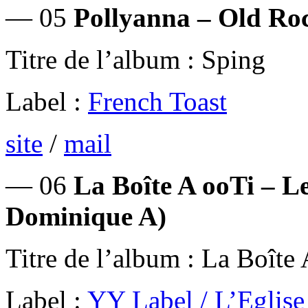
— 05
Pollyanna – Old Ro
Titre de l’album : Sping
Label :
French Toast
site
/
mail
— 06
La Boîte A ooTi – L
Dominique A)
Titre de l’album : La Boîte
Label :
YY Label / L’Eglise 