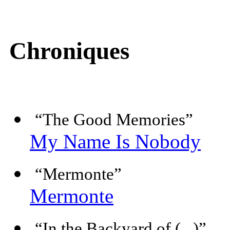
Chroniques
“The Good Memories”
My Name Is Nobody
“Mermonte”
Mermonte
“In the Backyard of (...)”