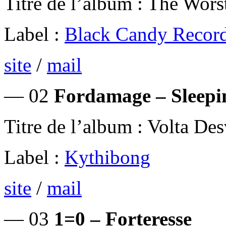
Titre de l’album : The Wors
Label :
Black Candy Recor
site
/
mail
— 02
Fordamage – Sleepi
Titre de l’album : Volta De
Label :
Kythibong
site
/
mail
— 03
1=0 – Forteresse