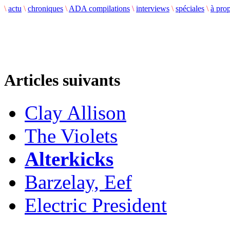
\
actu
\
chroniques
\
ADA compilations
\
interviews
\
spéciales
\
à pro
Articles suivants
Clay Allison
The Violets
Alterkicks
Barzelay, Eef
Electric President