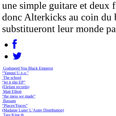
une simple guitare et deux f
donc Alterkicks au coin du bo
substitueront leur monde parf
Godspeed You Black Emperor
“Yanqui U.x.o.”
The school
“let it slip EP”
(Elefant records)
Matt Elliott
“the mess we made”
Bassam
“Places/Traces”
(Madame Lune/ L’Autre Distribution)
Tara King th