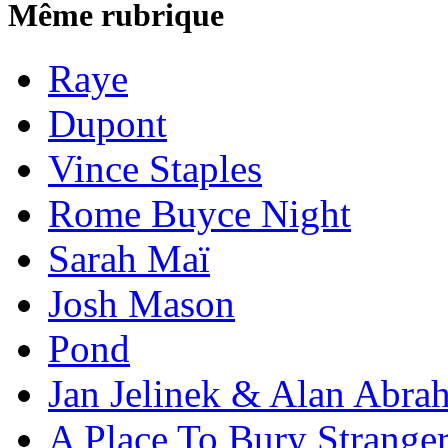
Même rubrique
Raye
Dupont
Vince Staples
Rome Buyce Night
Sarah Maï
Josh Mason
Pond
Jan Jelinek & Alan Abra
A Place To Bury Strange