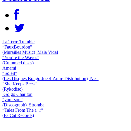
La Terre Tremble
“FauxBourdon”
(Murailles Music)
Maïa Vidal
“You’re the Waves”
(Crammed discs)
Amami
“Soleil”
(Les Disques Bongo Joe /l’Autre Distribution)
Nest
“She Keeps Bees”
(Rykodisc)
Go go Charlton
“your son”
(Discograph)
Stromba
“Tales From The (...)”
(FatCat Records)