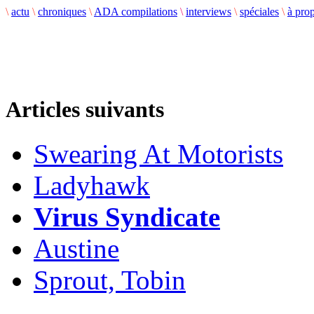
\
actu
\
chroniques
\
ADA compilations
\
interviews
\
spéciales
\
à pro
Articles suivants
Swearing At Motorists
Ladyhawk
Virus Syndicate
Austine
Sprout, Tobin