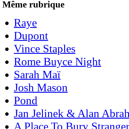
Même rubrique
Raye
Dupont
Vince Staples
Rome Buyce Night
Sarah Maï
Josh Mason
Pond
Jan Jelinek & Alan Abra
A Place To Bury Strange