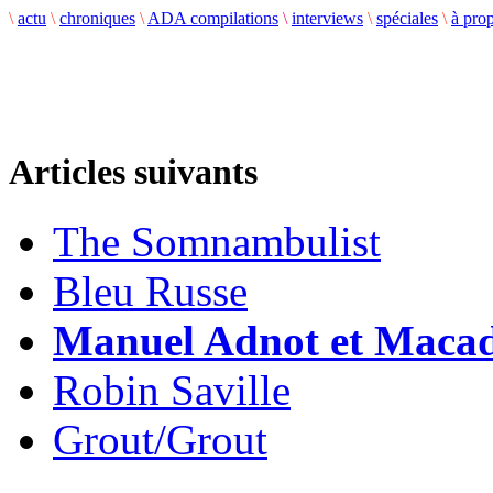
\
actu
\
chroniques
\
ADA compilations
\
interviews
\
spéciales
\
à pro
Articles suivants
The Somnambulist
Bleu Russe
Manuel Adnot et Maca
Robin Saville
Grout/Grout