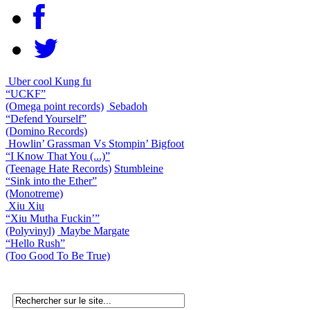
Uber cool Kung fu
“UCKF”
(Omega point records)
Sebadoh
“Defend Yourself”
(Domino Records)
Howlin’ Grassman Vs Stompin’ Bigfoot
“I Know That You (...)”
(Teenage Hate Records)
Stumbleine
“Sink into the Ether”
(Monotreme)
Xiu Xiu
“Xiu Mutha Fuckin’”
(Polyvinyl)
Maybe Margate
“Hello Rush”
(Too Good To Be True)