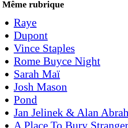
Même rubrique
Raye
Dupont
Vince Staples
Rome Buyce Night
Sarah Maï
Josh Mason
Pond
Jan Jelinek & Alan Abra
A Place To Bury Strange