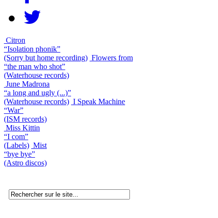
Citron
“Isolation phonik”
(Sorry but home recording)
Flowers from
“the man who shot”
(Waterhouse records)
June Madrona
“a long and ugly (...)”
(Waterhouse records)
I Speak Machine
“War”
(ISM records)
Miss Kittin
“I com”
(Labels)
Mist
“bye bye”
(Astro discos)