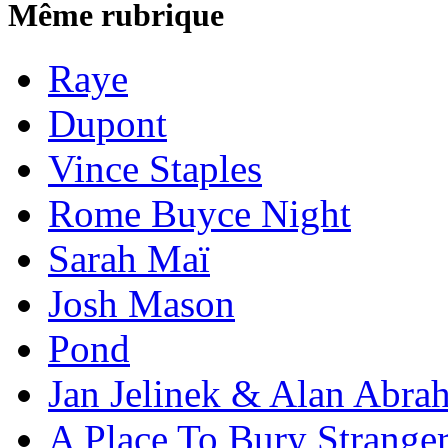
Même rubrique
Raye
Dupont
Vince Staples
Rome Buyce Night
Sarah Maï
Josh Mason
Pond
Jan Jelinek & Alan Abra
A Place To Bury Strange