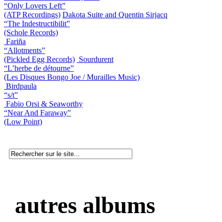
“Only Lovers Left”
(ATP Recordings)
Dakota Suite and Quentin Sirjacq
“The Indestructibilit”
(Schole Records)
Fariña
“Allotments”
(Pickled Egg Records)
Sourdurent
“L’herbe de détourne”
(Les Disques Bongo Joe / Murailles Music)
Birdpaula
“s/t”
Fabio Orsi & Seaworthy
“Near And Faraway”
(Low Point)
autres albums