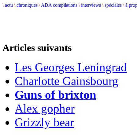
\
actu
\
chroniques
\
ADA compilations
\
interviews
\
spéciales
\
à pro
Articles suivants
Les Georges Leningrad
Charlotte Gainsbourg
Guns of brixton
Alex gopher
Grizzly bear