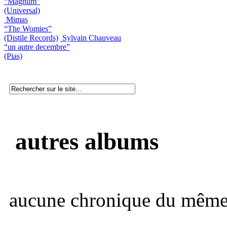
“Magnum”
(Universal)
Mimas
“The Womies”
(Distile Records)
Sylvain Chauveau
“un autre decembre”
(Pias)
autres albums
aucune chronique du même 