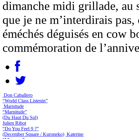
dimanche midi grillade, au s
que je ne m’interdirais pas,
éméchés déguisés en cow b
commémoration de l’anniver
Don Caballero
“World Class Listenin”
Marnitude
“Marnitude”
(Du Haut Du Sol)
Julien Ribot
“Do You Feel 9 ?”
(December Square / Kuroneko)
Katerine