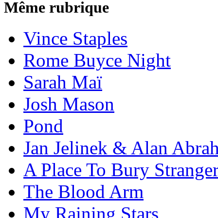
Même rubrique
Vince Staples
Rome Buyce Night
Sarah Maï
Josh Mason
Pond
Jan Jelinek & Alan Abra
A Place To Bury Strange
The Blood Arm
My Raining Stars