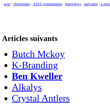
\
actu
\
chroniques
\
ADA compilations
\
interviews
\
spéciales
\
à pro
Articles suivants
Butch Mckoy
K-Branding
Ben Kweller
Alkalys
Crystal Antlers