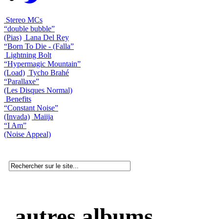
Stereo MCs
“double bubble”
(Pias)
Lana Del Rey
“Born To Die - (Falla”
Lightning Bolt
“Hypermagic Mountain”
(Load)
Tycho Brahé
“Parallaxe”
(Les Disques Normal)
Benefits
“Constant Noise”
(Invada)
Maiija
“I Am”
(Noise Appeal)
autres albums