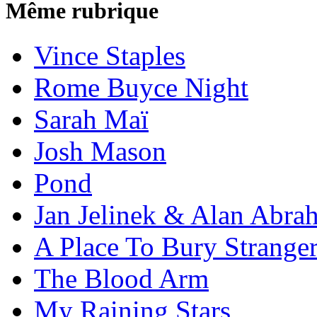
Même rubrique
Vince Staples
Rome Buyce Night
Sarah Maï
Josh Mason
Pond
Jan Jelinek & Alan Abra
A Place To Bury Strange
The Blood Arm
My Raining Stars