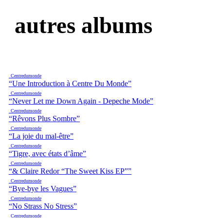
autres albums
Centredumonde
“Une Introduction à Centre Du Monde”
Centredumonde
“Never Let me Down Again - Depeche Mode”
Centredumonde
“Rêvons Plus Sombre”
Centredumonde
“La joie du mal-être”
Centredumonde
“Tigre, avec états d’âme”
Centredumonde
“& Claire Redor “The Sweet Kiss EP””
Centredumonde
“Bye-bye les Vagues”
Centredumonde
“No Strass No Stress”
Centredumonde