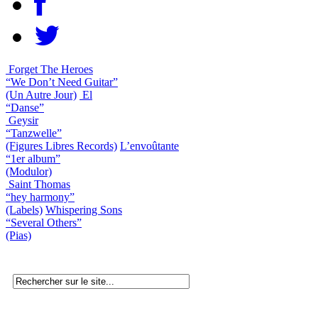
Forget The Heroes
“We Don’t Need Guitar”
(Un Autre Jour)
El
“Danse”
Geysir
“Tanzwelle”
(Figures Libres Records)
L’envoûtante
“1er album”
(Modulor)
Saint Thomas
“hey harmony”
(Labels)
Whispering Sons
“Several Others”
(Pias)