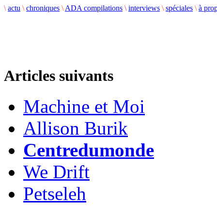
\
actu
\
chroniques
\
ADA compilations
\
interviews
\
spéciales
\
à pro
Articles suivants
Machine et Moi
Allison Burik
Centredumonde
We Drift
Petseleh