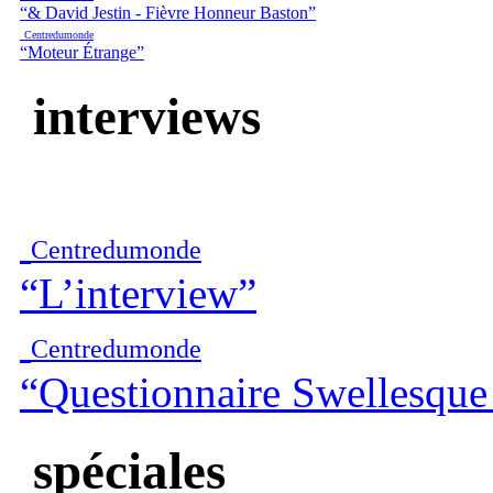
“& David Jestin - Fi​è​vre Honneur Baston”
Centredumonde
“Moteur Étrange”
interviews
Centredumonde
“L’interview”
Centredumonde
“Questionnaire Swellesque
spéciales