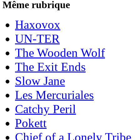
Même rubrique
Haxovox
UN-TER
The Wooden Wolf
The Exit Ends
Slow Jane
Les Mercuriales
Catchy Peril
Pokett
Chief of a Lonely Tribe