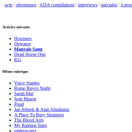
\
actu
\
chroniques
\
ADA compilations
\
interviews
\
spéciales
\
à pro
Articles suivants
Hoorsees
Dewaere
Mauvais Sang
Dead Horse One
KG
Même rubrique
Vince Staples
Rome Buyce Night
Sarah Maï
Josh Mason
Pond
Jan Jelinek & Alan Abrahams
A Place To Bury Strangers
The Blood Arm
My Raining Stars
underscores