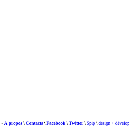
 -
À propos
\
Contacts
\
Facebook
\
Twitter
\
Spip
\
design + dévelo