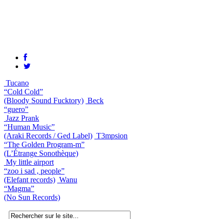
Tucano
“Cold Cold”
(Bloody Sound Fucktory)
Beck
“guero”
Jazz Prank
“Human Music”
(Araki Records / Ged Label)
T3mpsion
“The Golden Program-m”
(L’Étrange Sonothèque)
My little airport
“zoo i sad , people”
(Elefant records)
Wanu
“Magma”
(No Sun Records)