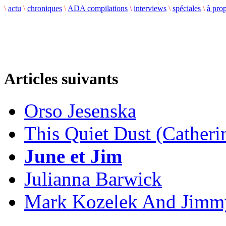
\
actu
\
chroniques
\
ADA compilations
\
interviews
\
spéciales
\
à pro
Articles suivants
Orso Jesenska
This Quiet Dust (Catheri
June et Jim
Julianna Barwick
Mark Kozelek And Jimmy