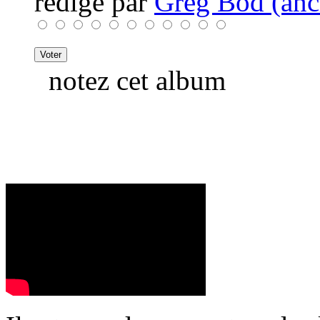
rédigé par
Greg Bod (anci
notez cet album