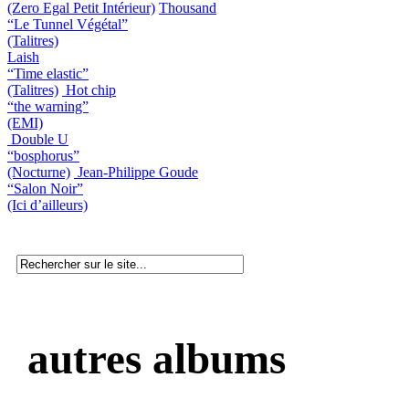
(Zero Egal Petit Intérieur)
Thousand
“Le Tunnel Végétal”
(Talitres)
Laish
“Time elastic”
(Talitres)
Hot chip
“the warning”
(EMI)
Double U
“bosphorus”
(Nocturne)
Jean-Philippe Goude
“Salon Noir”
(Ici d’ailleurs)
autres albums