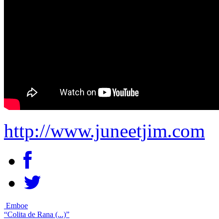
http://www.juneetjim.com
Emboe
“Colita de Rana (...)”