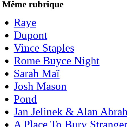
Même rubrique
Raye
Dupont
Vince Staples
Rome Buyce Night
Sarah Maï
Josh Mason
Pond
Jan Jelinek & Alan Abra
A Place To Bury Strange