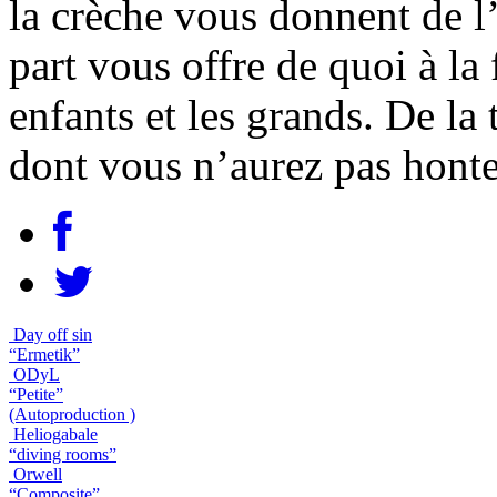
la crèche vous donnent de l’
part vous offre de quoi à la f
enfants et les grands. De la
dont vous n’aurez pas honte
Day off sin
“Ermetik”
ODyL
“Petite”
(Autoproduction )
Heliogabale
“diving rooms”
Orwell
“Composite”