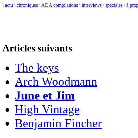
\
actu
\
chroniques
\
ADA compilations
\
interviews
\
spéciales
\
à pro
Articles suivants
The keys
Arch Woodmann
June et Jim
High Vintage
Benjamin Fincher