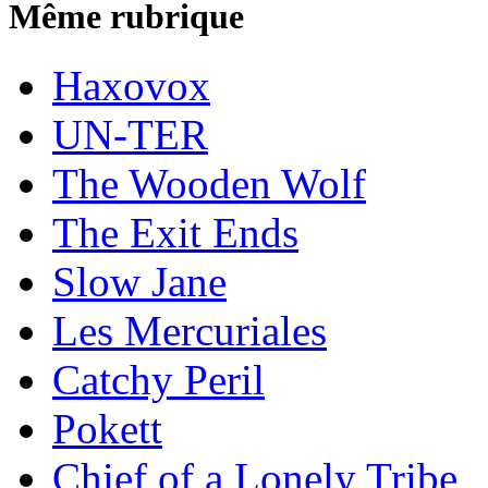
Même rubrique
Haxovox
UN-TER
The Wooden Wolf
The Exit Ends
Slow Jane
Les Mercuriales
Catchy Peril
Pokett
Chief of a Lonely Tribe