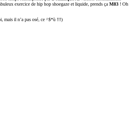
buleux exercice de hip hop shoegaze et liquide, prends ça
M83
! Oh
, mais il n’a pas osé, ce ^$*ù !!!)