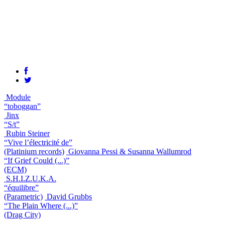
Module
“toboggan”
Jinx
“S/t”
Rubin Steiner
“Vive l’électricité de”
(Platinium records)
Giovanna Pessi & Susanna Wallumrod
“If Grief Could (...)”
(ECM)
S.H.I.Z.U.K.A.
“équilibre”
(Parametric)
David Grubbs
“The Plain Where (...)”
(Drag City)