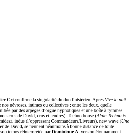
ier Cri
confirme la singularité du duo finistérien. Après
Vive la nuit
e nos névroses, intimes ou collectives ; entre les deux, quelle
nifiée par des arpèges d’orgue hypnotiques et une boîte à rythmes
 mots crus de David, crus et tendres). Techno house (
Alain Techno is
pyramidez), indus (l’oppressant Commandeurs/Livreurs), new wave (
Une
rler de David, se tiennent néanmoins à bonne distance de toute
son temps réinterprétée par
Dominique A
, version étonnamment