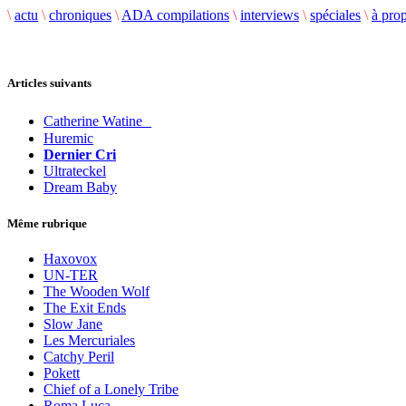
\
actu
\
chroniques
\
ADA compilations
\
interviews
\
spéciales
\
à pro
Articles suivants
Catherine Watine
Huremic
Dernier Cri
Ultrateckel
Dream Baby
Même rubrique
Haxovox
UN-TER
The Wooden Wolf
The Exit Ends
Slow Jane
Les Mercuriales
Catchy Peril
Pokett
Chief of a Lonely Tribe
Roma Luca