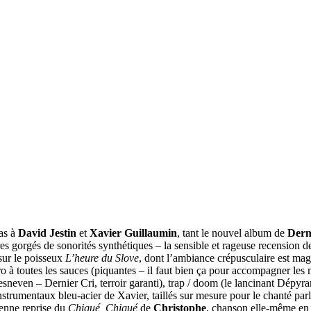
pas à
David Jestin
et
Xavier Guillaumin
, tant le nouvel album de
Dern
itres gorgés de sonorités synthétiques – la sensible et rageuse recension d
 sur le poisseux
L’heure du Slove
, dont l’ambiance crépusculaire est mag
ro à toutes les sauces (piquantes – il faut bien ça pour accompagner les
Lesneven – Dernier Cri, terroir garanti), trap / doom (le lancinant Dé
 instrumentaux bleu-acier de Xavier, taillés sur mesure pour le chanté pa
ienne reprise du
Chiqué, Chiqué
de
Christophe
, chanson elle-même en 