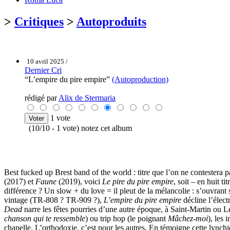
>
Critiques
>
Autoproduits
10 avril 2025 /
Dernier Cri
“L’empire du pire empire”
(Autoproduction)
rédigé par
Alix de Stermaria
1 vote
(10/10 - 1 vote) notez cet album
Best fucked up Brest band of the world : titre que l’on ne contestera 
(2017) et
Faune
(2019), voici
Le pire du pire empire
, soit – en huit t
différence ? Un slow + du love = il pleut de la mélancolie : s’ouvrant
vintage (TR-808 ? TR-909 ?),
L’empire du pire empire
décline l’élect
Dead
narre les fêtes pourries d’une autre époque, à Saint-Martin ou 
chanson qui te ressemble
) ou trip hop (le poignant
Mâchez-moi
), les
chapelle. L’orthodoxie, c’est pour les autres. En témoigne cette lynch