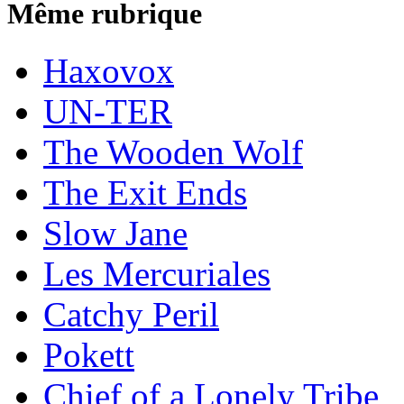
Même rubrique
Haxovox
UN-TER
The Wooden Wolf
The Exit Ends
Slow Jane
Les Mercuriales
Catchy Peril
Pokett
Chief of a Lonely Tribe