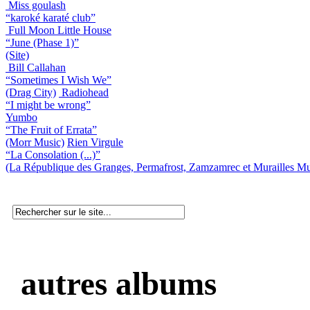
Miss goulash
“karoké karaté club”
Full Moon Little House
“June (Phase 1)”
(Site)
Bill Callahan
“Sometimes I Wish We”
(Drag City)
Radiohead
“I might be wrong”
Yumbo
“The Fruit of Errata”
(Morr Music)
Rien Virgule
“La Consolation (...)”
(La République des Granges, Permafrost, Zamzamrec et Murailles Mu
autres albums