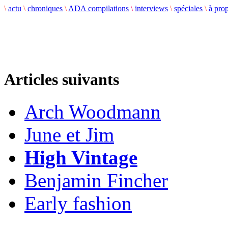
\
actu
\
chroniques
\
ADA compilations
\
interviews
\
spéciales
\
à pro
Articles suivants
Arch Woodmann
June et Jim
High Vintage
Benjamin Fincher
Early fashion