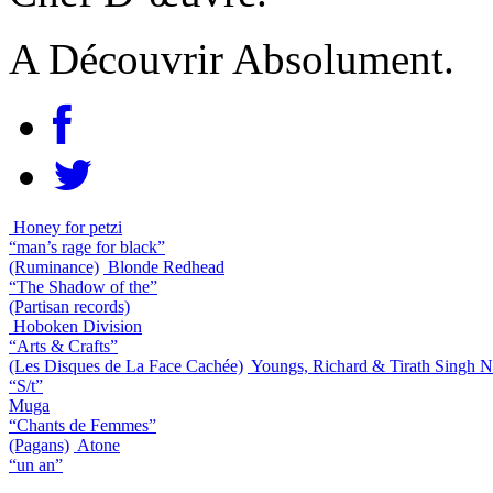
A Découvrir Absolument.
Honey for petzi
“man’s rage for black”
(Ruminance)
Blonde Redhead
“The Shadow of the”
(Partisan records)
Hoboken Division
“Arts & Crafts”
(Les Disques de La Face Cachée)
Youngs, Richard & Tirath Singh N
“S/t”
Muga
“Chants de Femmes”
(Pagans)
Atone
“un an”