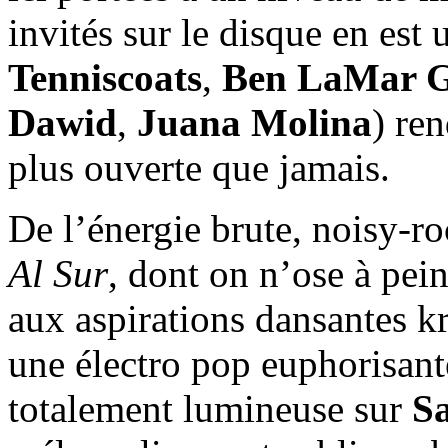
invités sur le disque en est
Tenniscoats
,
Ben LaMar 
Dawid
,
Juana Molina
) re
plus ouverte que jamais.
De l’énergie brute, noisy-r
Al Sur
, dont on n’ose à pei
aux aspirations dansantes k
une électro pop euphorisan
totalement lumineuse sur
Sa